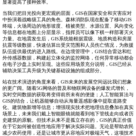
显著提高了接种效率。
当我们把目光投向更宏观的层面，GIS在国家安全和灾害应对
中扮演着战略级工具的角色。森林消防队现在配备了移动GIS
终端，火场周边的地形坡度、植被类型、水源位置、风向变化
等信息都在地图上分层显示，指挥员可以像下棋一样部署灭火
力量。在地震发生后，GIS系统能根据震级、地质构造和房屋
抗震等级数据，快速估算出受灾范围和人员伤亡情况，为救援
队伍提供最优的进入路线。在边境管理中，GIS结合雷达和红
外传感器数据，构建起立体化的监控网络，任何异常移动都会
在电子沙盘上实时呈现。这些应用场景充分说明，GIS已经从
辅助决策工具升级为关键基础设施的组成部分。
站在技术演进的角度来看，GIS未来的发展空间远比我们想象
的更广阔。随着5G网络的普及和物联网设备的爆发式增长，
实时空间数据的获取将变得前所未有的便捷；人工智能算法与
GIS的结合，让机器能够自动从海量遥感影像中提取道路变
化、建筑物新增等信息；增强现实技术把地理信息叠加在真实
场景上，未来我们戴上智能眼镜就能看到地下管线走向或者历
史建筑的原貌。但技术从来不是孤立存在的，GIS的真正价值
在于它如何被创造性地应用于解决实际问题。无论是帮助农民
减少农药使用，还是让城市更从容地应对极端天气，这项技术