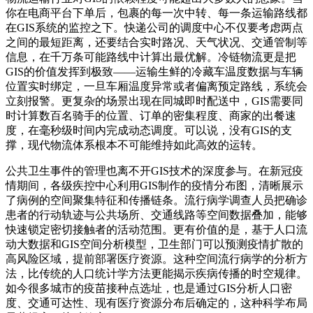
你在电商平台下单后，包裹的每一次中转、每一条运输路线都
在GIS系统的监控之下。快递公司的调度中心不仅要考虑两点
之间的最短距离，还要结合实时路况、天气状况、交通管制等
信息，在千万条可能路线中计算出最优解。冷链物流更是把
GIS的价值发挥到极致——运输生鲜的冷藏车温度数据与车辆
位置实时绑定，一旦车厢温度异常或者偏离预定路线，系统会
立刻报警。更复杂的场景出现在同城即时配送中，GIS需要同
时计算数百名骑手的位置、订单的密集程度、商家的出餐速
度，在毫秒级时间内完成动态调度。可以说，没有GIS的支
撑，现代物流体系根本不可能维持如此高效的运转。
公共卫生事件的管理也离不开GIS技术的深度参与。在新冠疫
情期间，各级疾控中心利用GIS制作的疫情分布图，清晰展示
了病例的空间聚集特征和传播链条。流行病学调查人员把确诊
患者的行动轨迹与公共场所、交通线路等空间数据叠加，能够
快速锁定密切接触者的活动范围。更有价值的是，基于人口流
动大数据和GIS空间分析模型，卫生部门可以预测疫情扩散的
高风险区域，提前部署医疗资源。这种空间流行病学的分析方
法，比传统的人口统计学方法更能揭示疾病传播的时空规律。
如今很多城市的疫苗接种点选址，也是通过GIS分析人口密
度、交通可达性、现有医疗资源分布后确定的，这种科学布局