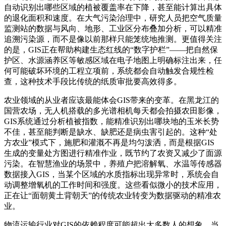
自动识别出哪些区域的植被覆盖率在下降，甚至能计算出具体
的退化面积和速度。在大气污染治理中，研究人员把空气质量
监测站的数据与风向、地形、工业区分布叠加分析，可以精准
追溯污染源，而不是像以前那样只能笼统地推测。更值得关注
的是，GIS正在帮助构建生态红线的“数字护栏”——把自然保
护区、水源涵养区等敏感区域在电子地图上明确标注出来，任
何可能破坏环境的工程立项前，系统都会自动触发合规性检
查，这种技术手段比传统的纸质审批要高效得多。
农业领域的从业者应该最能体会GIS带来的变革。在黑龙江的
国营农场，无人机搭载的多光谱相机每天都会拍摄农田影像，
GIS系统通过分析植被指数，能精准识别出哪块地的玉米长势
不佳，甚至能判断是缺水、缺肥还是病虫害引起的。这种“处
方农业”模式下，施肥和灌溉不再是均匀泼洒，而是根据GIS
生成的变量处方图进行精准作业，既节约了农资又减少了面源
污染。在智慧渔业的场景中，养殖户把溶解氧、水温等传感器
数据接入GIS，当某个区域的水质指标出现异常时，系统会自
动调整增氧机的工作时间和强度。这些看似微小的技术应用，
正在让“面朝黄土背朝天”的传统农业转变为数据驱动的精准农
业。
物流运输行业对GIS的依赖程度可能超出大多数人的想象。当