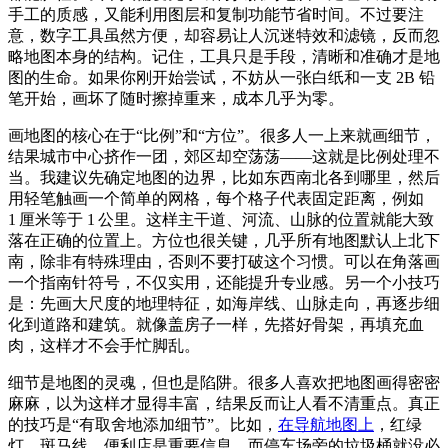
手工的质感，又能利用图层和复制功能节省时间。不过要注
意，数字工具虽然方便，却容易让人沉迷特效和滤镜，反而忽
略地图本身的结构。记住，工具只是手段，清晰和准确才是地
图的生命。如果你刚开始尝试，不妨从一张白纸和一支 2B 铅
笔开始，画坏了随时擦掉重来，成本几乎为零。
画地图的核心在于“比例”和“方位”。很多人一上来就画细节，
结果城市中心挤作一团，郊区却空荡荡——这就是比例处理不
当。我建议先确定地图的边界，比如东西南北各到哪里，然后
用轻笔触画一个简单的网格，每个格子代表固定距离，例如
1 厘米等于 1 公里。这样主干道、河流、山脉的位置就能大致
落在正确的位置上。方位也很关键，几乎所有地图默认上北下
南，除非有特殊理由，否则不要打破这个习惯。可以在角落画
一个指南针符号，不仅实用，还能提升专业感。另一个小技巧
是：先画大尺度的地理特征，如海岸线、山脉走向，再逐步细
化到道路和建筑。就像盖房子一样，先搭好骨架，再填充血
肉，这样才不会手忙脚乱。
细节是地图的灵魂，但也是陷阱。很多人喜欢把地图画得密密
麻麻，以为这样才显得丰富，结果反而让人看不清重点。真正
的技巧是“有取舍地添加细节”。比如，
在导航地图上
，红绿
灯、斑马线、便利店是重要信息，而停车场旁的垃圾桶就没必