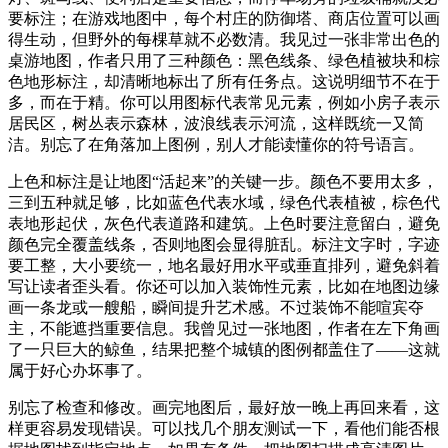
要标注；在游戏地图中，每个村庄的防御塔、商店位置可以画
得生动，但野外的每棵草就不必数清。我见过一张非常出色的
桌游地图，作者只用了三种颜色：黑色线条、绿色植被块和棕
色地形标注，却清晰地标出了所有任务点。这说明细节不在于
多，而在于精。你可以用图标代表常见元素，例如小房子表示
居民区，树丛表示森林，波浪线表示河流，这样既统一又简
洁。别忘了在角落加上图例，别人才能读懂你的符号语言。
上色和标注是让地图“活起来”的关键一步。颜色不要用太多，
三到五种就足够，比如蓝色代表水域，绿色代表植被，棕色代
表地形起伏，灰色代表道路和建筑。上色时要注意留白，避免
颜色完全覆盖线条，否则地图会显得脏乱。标注文字时，字迹
要工整，大小要统一，地名最好用水平或垂直排列，避免斜着
写让读者歪头看。你还可以加入装饰性元素，比如在地图边缘
画一条龙或一艘船，瞬间提升艺术感。不过装饰不能喧宾夺
主，不能遮挡重要信息。我曾见过一张地图，作者在左下角画
了一只巨大的鲸鱼，结果把整个城镇的图例都盖住了——这就
属于好心办坏事了。
别忘了检查和修改。画完地图后，最好放一晚上再回来看，这
样更容易发现错误。可以找几个朋友测试一下，看他们能否根