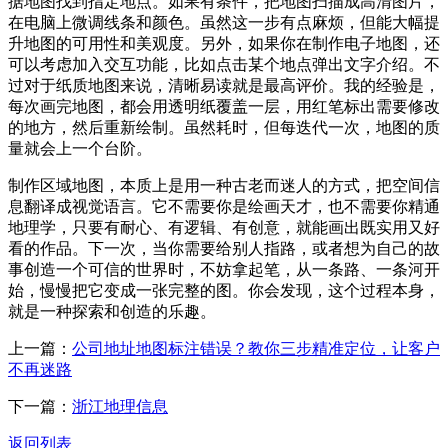
据地图找到指定地点。如果有条件，把地图扫描成高清图片，
在电脑上微调线条和颜色。虽然这一步有点麻烦，但能大幅提
升地图的可用性和美观度。另外，如果你在制作电子地图，还
可以考虑加入交互功能，比如点击某个地点弹出文字介绍。不
过对于纸质地图来说，清晰易读就是最高评价。我的经验是，
每次画完地图，都会用透明纸覆盖一层，用红笔标出需要修改
的地方，然后重新绘制。虽然耗时，但每迭代一次，地图的质
量就会上一个台阶。
制作区域地图，本质上是用一种古老而迷人的方式，把空间信
息翻译成视觉语言。它不需要你是绘画天才，也不需要你精通
地理学，只要有耐心、有逻辑、有创意，就能画出既实用又好
看的作品。下一次，当你需要给别人指路，或者想为自己的故
事创造一个可信的世界时，不妨拿起笔，从一条路、一条河开
始，慢慢把它变成一张完整的图。你会发现，这个过程本身，
就是一种探索和创造的乐趣。
上一篇：
公司地址地图标注错误？教你三步精准定位，让客户
不再迷路
下一篇：
浙江地理信息
返回列表