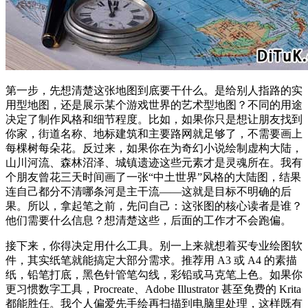
第一步，先想清楚这张地图到底要干什么。是给别人指路的实
用型地图，还是展示某个游戏世界的艺术型地图？不同的用途
决定了制作风格和细节程度。比如，如果你只是想让朋友找到
你家，街道名称、地标建筑和主要路网就足够了，不需要画上
每棵树每朵花。反过来，如果你在为奇幻小说绘制虚构大陆，
山川河流、森林沼泽、城镇遗迹这些元素才是灵魂所在。我有
个朋友曾花三天时间画了一张“中土世界”风格的大陆图，结果
连自己都分不清哪条河是主干流——这就是目标不明确的后
果。所以，拿起笔之前，先问自己：这张图的核心读者是谁？
他们需要什么信息？想清楚这些，后面的工作才不会跑偏。
接下来，你得决定用什么工具。别一上来就想着买专业绘图软
件，其实纸笔就能搞定大部分需求。推荐用 A3 或 A4 的素描
纸，铅笔打底，黑色针管笔勾线，彩铅或马克笔上色。如果你
更习惯数字工具，Procreate、Adobe Illustrator 甚至免费的 Krita
都能胜任。我个人偏爱先手绘再扫描到电脑里处理，这样既有