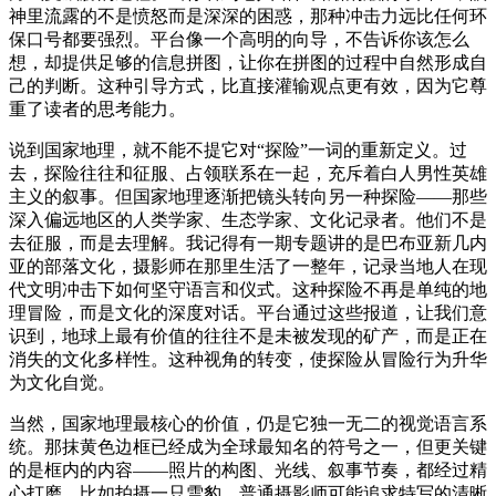
神里流露的不是愤怒而是深深的困惑，那种冲击力远比任何环
保口号都要强烈。平台像一个高明的向导，不告诉你该怎么
想，却提供足够的信息拼图，让你在拼图的过程中自然形成自
己的判断。这种引导方式，比直接灌输观点更有效，因为它尊
重了读者的思考能力。
说到国家地理，就不能不提它对“探险”一词的重新定义。过
去，探险往往和征服、占领联系在一起，充斥着白人男性英雄
主义的叙事。但国家地理逐渐把镜头转向另一种探险——那些
深入偏远地区的人类学家、生态学家、文化记录者。他们不是
去征服，而是去理解。我记得有一期专题讲的是巴布亚新几内
亚的部落文化，摄影师在那里生活了一整年，记录当地人在现
代文明冲击下如何坚守语言和仪式。这种探险不再是单纯的地
理冒险，而是文化的深度对话。平台通过这些报道，让我们意
识到，地球上最有价值的往往不是未被发现的矿产，而是正在
消失的文化多样性。这种视角的转变，使探险从冒险行为升华
为文化自觉。
当然，国家地理最核心的价值，仍是它独一无二的视觉语言系
统。那抹黄色边框已经成为全球最知名的符号之一，但更关键
的是框内的内容——照片的构图、光线、叙事节奏，都经过精
心打磨。比如拍摄一只雪豹，普通摄影师可能追求特写的清晰