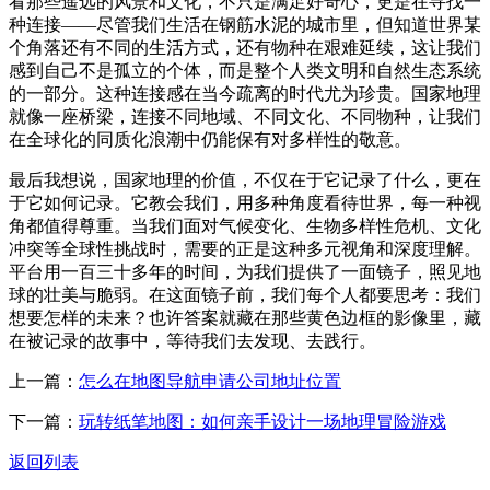
看那些遥远的风景和文化，不只是满足好奇心，更是在寻找一
种连接——尽管我们生活在钢筋水泥的城市里，但知道世界某
个角落还有不同的生活方式，还有物种在艰难延续，这让我们
感到自己不是孤立的个体，而是整个人类文明和自然生态系统
的一部分。这种连接感在当今疏离的时代尤为珍贵。国家地理
就像一座桥梁，连接不同地域、不同文化、不同物种，让我们
在全球化的同质化浪潮中仍能保有对多样性的敬意。
最后我想说，国家地理的价值，不仅在于它记录了什么，更在
于它如何记录。它教会我们，用多种角度看待世界，每一种视
角都值得尊重。当我们面对气候变化、生物多样性危机、文化
冲突等全球性挑战时，需要的正是这种多元视角和深度理解。
平台用一百三十多年的时间，为我们提供了一面镜子，照见地
球的壮美与脆弱。在这面镜子前，我们每个人都要思考：我们
想要怎样的未来？也许答案就藏在那些黄色边框的影像里，藏
在被记录的故事中，等待我们去发现、去践行。
上一篇：
怎么在地图导航申请公司地址位置
下一篇：
玩转纸笔地图：如何亲手设计一场地理冒险游戏
返回列表