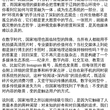
度，而国家地理的摄影师会把雪豹置于辽阔的雪山环境中，让
你看到它如何与背景融为一体，成为生态系统的一部分。这
种“环境肖像”的手法传达了深刻的生态观念：任何生物都不是
孤立的存在，它们都是更大图景中的节点。一张照片，就能承
载完整的生态哲学，这种视觉叙事的密度和深度，是其他媒体
难以企及的。
在数字时代，国家地理也面临转型的阵痛。当所有人都能用手
机拍摄高清照片时，专业摄影的价值何在？当社交媒体上到处
都是旅行博主的打卡照时，国家地理还能保持独特性吗？平台
的答案是：回归深度。它不再只是出版杂志，而是构建了一个
多媒体生态系统——纪录片、数字内容、社交互动、教育活
动。比如它的 Instagram 账号，虽然也发美图，但每张照片都
会附上详细的背景故事和科学家点评，让你在刷手机的同时获
得系统性的知识。这种“轻阅读+深内容”的混合模式，既适应
碎片化的消费习惯，又坚守知识传播的底线。数字化转型中，
很多传统媒体迷失方向，但国家地理找到了平衡点：不变的是
对内容的敬畏，变的是触达用户的方式。
说到底，国家地理之所以能持续吸引我们，是因为它触碰了人
类最本质的两种渴望：对未知的好奇和对归属感的追求。我们