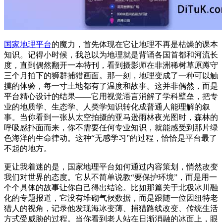
国家地理平台
的魔力，首先体现在它让地理不再是枯燥的课本
知识。记得小时候，我总以为地理就是背诵各国首都和河流长
度，直到偶然翻开一本特刊，看到摄影师在非洲稀树草原蹲守
三个月拍下的狮群捕猎画面。那一刻，地理变成了一种可以触
摸的体验，每一寸土地都有了温度和故事。这并非偶然，而是
平台精心设计的结果——它用视觉语言消解了学科壁垒，把专
业的地质学、生态学、人类学知识转化成普通人能理解的叙
事。当你看到一张从太空拍摄的亚马逊雨林夜光图时，森林的
呼吸感扑面而来，你不需要任何专业知识，就能感受到那片绿
色海洋的生命律动。这种“无感学习”的过程，恰恰是平台最了
不起的地方。
更让我着迷的是，国家地理平台如何通过内容策划，悄然改变
我们对世界的态度。它从不简单说教“要保护环境”，而是用一
个个具体的故事让你自己得出结论。比如那篇关于北极冰川融
化的专题报道，它没有堆砌气候数据，而是跟随一位因纽特老
猎人的视角，记录他发现海冰变薄、捕猎路线改变、传统生活
方式受威胁的过程。当你看到老人站在日渐消融的冰面上，眼