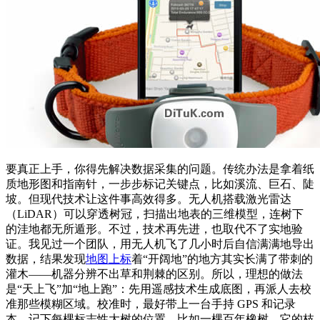
要真正上手，你得先解决数据采集的问题。传统办法是拿着纸
质地形图和指南针，一步步标记关键点，比如溪流、巨石、陡
坡。但现代技术让这件事高效得多。无人机搭载激光雷达
（LiDAR）可以穿透树冠，扫描出地表的三维模型，连树下
的洼地都无所遁形。不过，技术再先进，也取代不了实地验
证。我见过一个团队，用无人机飞了几小时后自信满满地导出
数据，结果发现
地图上标
着“开阔地”的地方其实长满了带刺的
灌木——机器分辨不出草和荆棘的区别。所以，理想的做法
是“天上飞”加“地上跑”：先用遥感技术生成底图，再派人去校
准那些模糊区域。校准时，最好带上一台手持 GPS 和记录
本，记下每棵标志性大树的位置，比如一棵百年橡树，它的枝