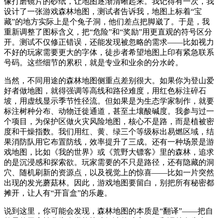
像打磨镜片的砂纸，让地图逐渐清晰起来。我记得有一次，我
设计了一张游戏森林地图，测试者告诉我，地图上标着“宝
藏”的地方实际上是个兔子洞，他们差点把脚崴了。于是，我
重新调整了图标含义，把“危险”和“奖励”用更直观的符号区分
开。测试不仅修正错误，还能发现被忽略的需求——比如视力
不好的玩家需要更大的字体，徒步者希望地图上印有紧急联系
号码。这些细节的累积，就是专业和业余的分水岭。
当然，不同用途的森林地图侧重点差别很大。如果你为登山爱
好者做地图，就得强调等高线和路径难度，用红色标注碎石
坡，用虚线显示季节性径流。但如果是为生态学家制作，就要
标注树种分布、动物迁徙通道，甚至土壤酸碱度。我参与过一
个项目，为保护区做火灾风险地图，核心不是路，而是植被密
度和干燥指数。我们用红、黄、绿三个等级标出易燃区域，结
果消防队用它布置防线，效率提升了三成。还有一种场景是游
戏地图，比如《我的世界》或《荒野大镖客》里的森林，追求
的是沉浸感和探索欲。玩家需要的不只是路径，还有隐藏的洞
穴、随机刷新的资源点，以及视觉上的惊喜——比如一片突然
出现的发光蘑菇林。因此，游戏地图要留白，别把所有秘密都
摊开，让人有“开盲盒”的乐趣。
说到这里，你可能会发现，森林地图的本质是“翻译”——把自