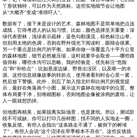
丫形状独特，可以作为天然路标。这些实地细节会让地图
从“大概齐”变成“准得吓人”。
数据有了，接下来是设计的艺术。森林地图不是简单地把点连
成线，它得考虑人的认知习惯。比如，颜色选择至关重要：深
绿代表密林，浅绿表示疏林，蓝色勾勒溪流，棕色标注山脊。
但别用太艳的色调，否则在野外强光下阅读时，眼睛会很累。
另一个重点是比例尺的平衡。如果你做一张覆盖几十平方公里
的森林地图，细节必然被压缩，这时就要学会取舍——哪些路
值得标，哪些水沟可以忽略。我的经验是，优先标注“危险
点”和“补给点”：比如悬崖边缘、野兽出没区，以及唯一的水
源。这些信息就像故事的转折点，使用者看到时会心里一紧，
然后放下警惕。此外，别忘了加入指北针和比例尺的视觉提
示，最好在角落画个小图，展示这片森林在地域中的位置。整
体布局要干净，别堆砌图标，否则地图会像被涂鸦的废纸，让
人一眼就想扔掉。
但地图再精美，如果脱离实际场景，也是废纸。所以，测试阶
段不可或缺。你可以打印几份样图，找不同的人实地走一圈，
收集反馈。有些人会指出“这条路走不通了，被倒下的树堵
了”，有些人会说“这个沼泽在旱季根本不存在”。这些反馈就