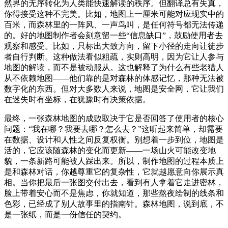
然界的无序转化为人类能快速解读的秩序。但翻译总有失真，
你得接受这种不完美。比如，地图上一厘米可能对应现实中的
百米，而森林里的一阵风、一声鸟叫，是任何符号都无法传递
的。好的地图制作者会刻意留一些“信息缺口”，鼓励使用者去
观察和感受。比如，只标出大致方向，留下小径的走向让徒步
者自行判断。这种做法看似粗疏，实则高明，因为它让人参与
地图的解读，而不是被动服从。这也解释了为什么有些老猎人
从不依赖地图——他们靠的是对森林的体感记忆，那种无法被
数字化的东西。但对大多数人来说，地图是安全网，它让我们
在迷失时有坐标，在犹豫时有决策依据。
最终，一张森林地图的成败取决于它是否回答了使用者的核心
问题：“我在哪？我要去哪？怎么去？”这听起来简单，却需要
在数据、设计和人性之间反复权衡。别想着一步到位，地图是
活的，它应该随森林的变化而更新——一场山火可能改变地
貌，一条新路可能被人踩出来。所以，制作地图的过程本质上
是和森林对话，你越尊重它的复杂性，它就越愿意向你展示真
相。当你把最后一张图交付出去，看到有人拿着它走进密林，
脸上带着安心而不是焦虑，你就知道，那些熬夜绘制的线条和
色彩，已经成了别人故事里的指南针。森林地图，说到底，不
是一张纸，而是一份信任的契约。