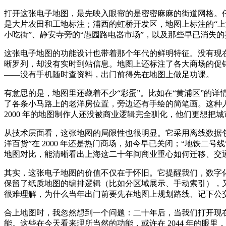
打开这张电子地图，最先映入眼帘的是密密麻麻的街道网格。
是大片农田和工地标注；浦西的虹桥开发区，地图上标注的“上
小吃街”、静安寺旁的“愚园路电器市场”，以及那些早已消失
这张电子地图的功能设计也带着那个年代的鲜明特征。没有现在
晰罗列，却没有实时到站信息。地图上还标注了各大商场的促
——没有手机随时查资料，出门前得先在地图上做足功课。
有意思的是，地图里还藏着不少“彩蛋”。比如在“黄浦区”的
了各条小马路上的老洋房位置，旁边还有手绘的简笔画。这种
2000 年的地图制作人还没被商业逻辑完全驯化，他们更想把
从技术层面看，这张地图的局限性也很明显。它采用离线数据包
洋百货”在 2000 年还是热门商场，如今早已关闭；“地铁
地图对比，能清晰看出上海这二十年间商业重心如何迁移、交
其实，这张电子地图的价值不仅在于怀旧。它提醒我们，数字化
保留了纸质地图的编排逻辑（比如分区域展示、手动索引），
很难理解，为什么当年出门前要先在地图上规划路线、记下公交
合上地图时，我忽然想到一个问题：二十年后，当我们打开现
能。这些在今天看来理所当然的功能，或许在 2044 年的眼