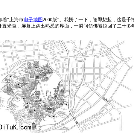
印着“上海市
电子地图
2000版”。我愣了一下，随即想起，这是
盘塞进外置光驱，屏幕上跳出熟悉的界面，一瞬间仿佛被拉回了二