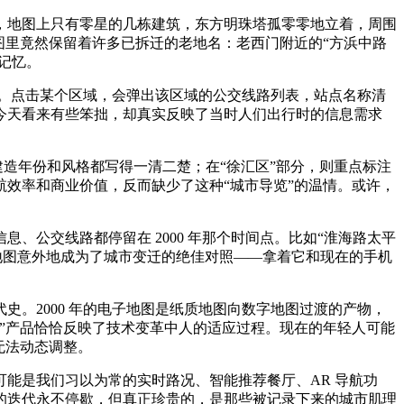
，地图上只有零星的几栋建筑，东方明珠塔孤零零地立着，周围
图里竟然保留着许多已拆迁的老地名：老西门附近的“方浜中路
记忆。
页。点击某个区域，会弹出该区域的公交线路列表，站点名称清
今天看来有些笨拙，却真实反映了当时人们出行时的信息需求
建造年份和风格都写得一清二楚；在“徐汇区”部分，则重点标注
效率和商业价值，反而缺少了这种“城市导览”的温情。或许，
公交线路都停留在 2000 年那个时间点。比如“淮海路太平
态”地图意外地成为了城市变迁的绝佳对照——拿着它和现在的手机
。2000 年的电子地图是纸质地图向数字地图过渡的产物，
”产品恰恰反映了技术变革中人的适应过程。现在的年轻人可能
无法动态调整。
能是我们习以为常的实时路况、智能推荐餐厅、AR 导航功
技术的迭代永不停歇，但真正珍贵的，是那些被记录下来的城市肌理