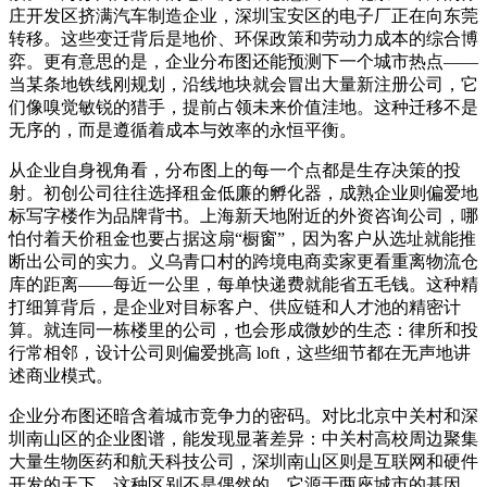
庄开发区挤满汽车制造企业，深圳宝安区的电子厂正在向东莞
转移。这些变迁背后是地价、环保政策和劳动力成本的综合博
弈。更有意思的是，企业分布图还能预测下一个城市热点——
当某条地铁线刚规划，沿线地块就会冒出大量新注册公司，它
们像嗅觉敏锐的猎手，提前占领未来价值洼地。这种迁移不是
无序的，而是遵循着成本与效率的永恒平衡。
从企业自身视角看，分布图上的每一个点都是生存决策的投
射。初创公司往往选择租金低廉的孵化器，成熟企业则偏爱地
标写字楼作为品牌背书。上海新天地附近的外资咨询公司，哪
怕付着天价租金也要占据这扇“橱窗”，因为客户从选址就能推
断出公司的实力。义乌青口村的跨境电商卖家更看重离物流仓
库的距离——每近一公里，每单快递费就能省五毛钱。这种精
打细算背后，是企业对目标客户、供应链和人才池的精密计
算。就连同一栋楼里的公司，也会形成微妙的生态：律所和投
行常相邻，设计公司则偏爱挑高 loft，这些细节都在无声地讲
述商业模式。
企业分布图还暗含着城市竞争力的密码。对比北京中关村和深
圳南山区的企业图谱，能发现显著差异：中关村高校周边聚集
大量生物医药和航天科技公司，深圳南山区则是互联网和硬件
开发的天下。这种区别不是偶然的，它源于两座城市的基因