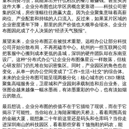
量和消费习惯，就能算出开什么档次的餐厅最赚钱。甚至买房
这件大事，企业分布图也比学区房概念更靠谱——科技公司密
集的区域，房价涨幅往往跑赢大盘。因为企业聚集意味着高薪
岗位、产业配套和持续的人口流入。反过来，如果某片区域的
企业密度逐年下降，那里的房产价值也大概率会缩水。企业分
布图因此成了个人决策的“经济天气预报”。
展望未来，企业分布图正在被技术重塑。远程办公让部分科技
公司开始分散布局，不再死磕市中心。杭州的一些互联网公司
把客服中心搬到成本更低的县城，深圳的硬件团队却在东南亚
设厂。这种“分布式办公”让企业分布图像星云一样散落，但核
心研发部门仍扎堆在知识密集区。同时，产业园区的角色也在
变化，从单一的办公空间变成了“工作+生活+社交”的综合体。
未来的企业分布图可能呈现两极分化：核心城市的 CBD 继续
聚集高端服务业，卫星城和产业园则承载制造和后台业务。这
张图会越来越像一幅水墨画，有浓墨重彩的中心，也有淡如烟
云的散点。
最后想说，企业分布图的价值不在于它描绘了现状，而在于它
揭示了可能性。当你站在上海陆家嘴的天桥上，看着周围高耸
的金融大厦，能想象二十年前这里还是码头和仓库吗？当你走
进深圳南山的科技园区，看着那些穿着 T 恤拖鞋的码农，能