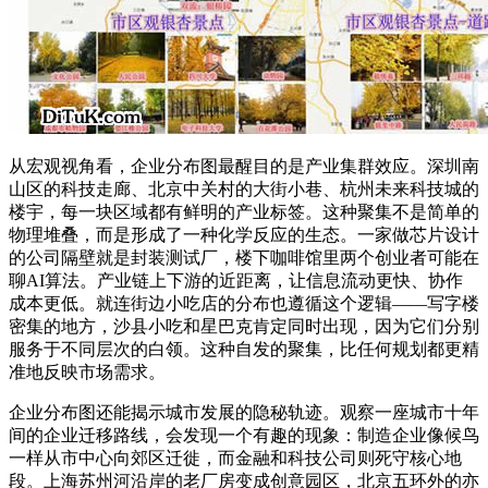
从宏观视角看，企业分布图最醒目的是产业集群效应。深圳南
山区的科技走廊、北京中关村的大街小巷、杭州未来科技城的
楼宇，每一块区域都有鲜明的产业标签。这种聚集不是简单的
物理堆叠，而是形成了一种化学反应的生态。一家做芯片设计
的公司隔壁就是封装测试厂，楼下咖啡馆里两个创业者可能在
聊AI算法。产业链上下游的近距离，让信息流动更快、协作
成本更低。就连街边小吃店的分布也遵循这个逻辑——写字楼
密集的地方，沙县小吃和星巴克肯定同时出现，因为它们分别
服务于不同层次的白领。这种自发的聚集，比任何规划都更精
准地反映市场需求。
企业分布图还能揭示城市发展的隐秘轨迹。观察一座城市十年
间的企业迁移路线，会发现一个有趣的现象：制造企业像候鸟
一样从市中心向郊区迁徙，而金融和科技公司则死守核心地
段。上海苏州河沿岸的老厂房变成创意园区，北京五环外的亦