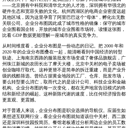
——北京拥有中科院和清华北大的人才池，深圳拥有华强北的
硬件生态和宽容失败的文化。杭州西湖区的电商企业密度远超
其他区域，因为这里孕育了阿里巴巴这个“母体”，孵化出无数
关联公司。企业分布图因此成了城市性格的镜像：保守的城市
企业围着国企转，开放的城市企业围着市场转。读懂这张图，
比看 GDP 数据更能理解一座城市的真实竞争力。
从时间维度看，企业分布图是一份动态的日记。把 2000 年和
2020 年的企业分布图叠在一起，能清晰看到中国经济的转型
轨迹。上海南京西路的服装批发市场变成了奢侈品旗舰店，广
州珠江新城的农田长出了摩天大楼，北京中关村的电子卖场被
创业咖啡厅取代。这种更替不是简单的拆迁重建，而是产业升
级的残酷筛选。曾经占据黄金地段的工厂、仓库、批发市场，
要么转型要么消亡，取而代之的是设计公司、科技企业和金融
机构。企业分布图的每一次变化，都在无声地宣告旧模式的终
结和新经济的崛起。这种新陈代谢的速度，比任何经济报告都
更直观、更震撼。
对于普通人来说，企业分布图是职业选择的导航仪。应届生如
果想进互联网行业，看企业分布图就知道该往中关村、西二旗
还是深圳科技园投简历。餐馆老板通过分析周边企业的员工数