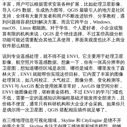
丰富，用户可以根据需求安装各种扩展，比如处理卫星影像、
导入 GPS 数据、生成热力图等。QGIS 最吸引人的地方是社区
支持，全球有大量开发者和用户不断改进软件、分享教程，遇
到问题很容易找到解决方案。而且它跨平台，Windows、
macOS、Linux 都能跑。对于学生、个人爱好者、小企业或预
算有限的机构来说，QGIS 是个绝佳选择。不过某些高级分析
功能可能还需要配合其他工具使用，界面美观度也比不上商业
软件那么精致。
说到专业遥感处理，就不得不提 ENVI。它主要用于处理卫星
影像、航空照片等遥感数据。想象一下，你有一张高分辨率的
卫星图，想知道哪些区域是农田、哪些是城市、哪里发生了森
林火灾，ENVI 就能帮你实现这些目标。它内置了丰富的图像
处理算法，如几何校正、大气校正、图像分类、变化检测等。
ENVI 与 ArcGIS 配合使用效果非常好，ArcGIS 做空间分析，
ENVI 做图像处理，堪称黄金搭档。不过 ENVI 的学习门槛也
不低，需要一定的遥感知识和编程基础才能发挥全部潜力，且
价格不便宜，通常只有科研机构和大企业才会采购。如果你只
是偶尔用一次卫星图，QGIS 搭配相应插件就足够了。
在三维地理信息可视化领域，Skyline 和 CityEngine 是绕不开
的两个名字。Skyline 专注于创建三维地形和城市模型，能够