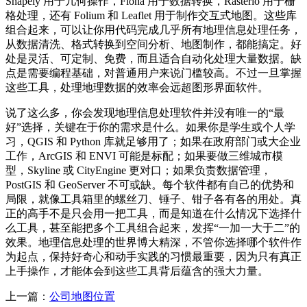
Shapely 用于几何操作，Fiona 用于数据转换，Rasterio 用于栅
格处理，还有 Folium 和 Leaflet 用于制作交互式地图。这些库
组合起来，可以让你用代码完成几乎所有地理信息处理任务，
从数据清洗、格式转换到空间分析、地图制作，都能搞定。好
处是灵活、可定制、免费，而且适合自动化处理大量数据。缺
点是需要编程基础，对普通用户来说门槛较高。不过一旦掌握
这些工具，处理地理数据的效率会远超图形界面软件。
说了这么多，你会发现地理信息处理软件并没有唯一的“最
好”选择，关键在于你的需求是什么。如果你是学生或个人学
习，QGIS 和 Python 库就足够用了；如果在政府部门或大企业
工作，ArcGIS 和 ENVI 可能是标配；如果要做三维城市模
型，Skyline 或 CityEngine 更对口；如果负责数据管理，
PostGIS 和 GeoServer 不可或缺。每个软件都有自己的优势和
局限，就像工具箱里的螺丝刀、锤子、钳子各有各的用处。真
正的高手不是只会用一把工具，而是知道在什么情况下选择什
么工具，甚至能把多个工具组合起来，发挥“一加一大于二”的
效果。地理信息处理的世界博大精深，不管你选择哪个软件作
为起点，保持好奇心和动手实践的习惯最重要，因为只有真正
上手操作，才能体会到这些工具背后蕴含的强大力量。
上一篇：
公司地图位置