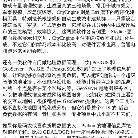
加载海量地理数据，生成逼真的三维场景，常用于城市规划、
军事模拟、应急演练等。CityEngine 则是 Esri 旗下的程序化建
模工具，特别擅长根据规则自动生成城市建筑群——只需设定
建筑高度、密度、样式等参数，它就能在几分钟内生成整座城
市的三维模型，效率惊人。这两款软件各有侧重：Skyline 更
偏向数据展示和交互，CityEngine 更注重建模效率和规则化生
成。不过它们的学习成本都比较高，对硬件要求也高，普通电
脑跑起来可能会吃力。
还有一类软件专门做地理数据管理，比如 PostGIS 和
GeoServer。PostGIS 为 PostgreSQL 数据库加上了地理信息扩
展，让它能够存储和查询空间数据。可以把它理解成一个超级
智能的地址簿，不仅能存经纬度，还能计算两点之间的距离、
判断一个点是否在某个区域内等。GeoServer 是地图服务器，
可以把地理数据发布成网络地图服务，比如我们在网页上看到
的交互式地图，很多都是由 GeoServer 提供的。这两个工具虽
然不直接做地图可视化或分析，但它们是整个 GIS 的“后台”，
负责数据的存储、管理和共享，专业项目中几乎离不开它们。
如果你是码农或喜欢折腾数据的人，Python 的地理信息库绝
对值得了解。比如 GDAL/OGR 用于读写各种地理数据格式，