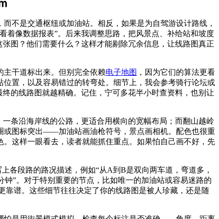
，而不是交通枢纽或加油站。相反，如果是为自驾游设计路线，
看着像数据报表”。后来我调整思路，把风景点、补给站和坡度
这张图？他们需要什么？这样才能剔除冗余信息，让线路图真正
的主干道标出来。但别完全依赖
电子地图
，因为它们的算法更看
站位置，以及容易错过的转弯处。细节上，我会参考骑行论坛或
最终的线路图就越精确。记住，宁可多花半小时查资料，也别让
，一条沿海岸线的公路，更适合用横向的宽幅布局；而翻山越岭
圈或图标突出——加油站画油枪符号，景点画相机。配色也很重
色。这样一眼看去，读者就能抓住重点。如果怕自己画不好，先
写上各段路的路况描述，例如“从A到B是双向两车道，弯道多，
0分钟”。对于特别重要的节点，比如唯一的加油站或容易迷路的
”更靠谱。这些细节往往决定了你的线路图是被人珍藏，还是随
哪怕是用街景模式模拟。检查每个标注是否准确——角度、距离