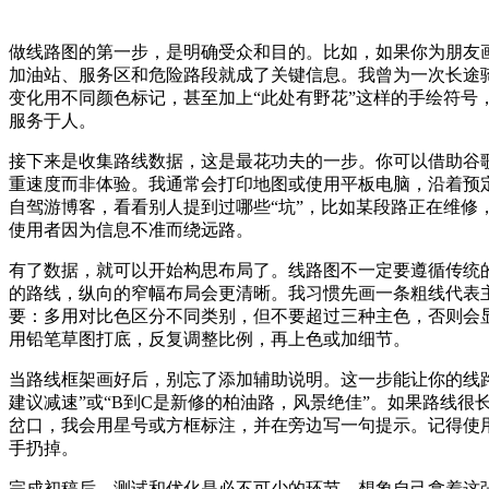
做线路图的第一步，是明确受众和目的。比如，如果你为朋友
加油站、服务区和危险路段就成了关键信息。我曾为一次长途
变化用不同颜色标记，甚至加上“此处有野花”这样的手绘符
服务于人。
接下来是收集路线数据，这是最花功夫的一步。你可以借助谷
重速度而非体验。我通常会打印地图或使用平板电脑，沿着预
自驾游博客，看看别人提到过哪些“坑”，比如某段路正在维
使用者因为信息不准而绕远路。
有了数据，就可以开始构思布局了。线路图不一定要遵循传统
的路线，纵向的窄幅布局会更清晰。我习惯先画一条粗线代表
要：多用对比色区分不同类别，但不要超过三种主色，否则会
用铅笔草图打底，反复调整比例，再上色或加细节。
当路线框架画好后，别忘了添加辅助说明。这一步能让你的线路
建议减速”或“B到C是新修的柏油路，风景绝佳”。如果路线很
岔口，我会用星号或方框标注，并在旁边写一句提示。记得使用
手扔掉。
完成初稿后，测试和优化是必不可少的环节。想象自己拿着这