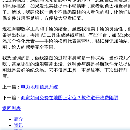
和地标描述。如果发现某处提示不够清晰，或者颜色太相近导致
了。所以，我建议找一两个不熟悉路线的人看你的图，让他们
保文件分辨率足够，方便放大查看细节。
现在聊聊数字工具和手绘的结合。虽然我推崇手绘的灵活性，但
备导出数据，再用 AI 工具生成路线草图。有些平台，如 Mapb
添加个性化元素——手绘的松树代表露营地，贴纸标记加油站
图，给人的感受完全不同。
我想强调的是，做线路图的过程本身就是一种探索。当你花几
吃，甚至哪里的流浪猫常出没。这种参与感是导航软件无法提
图就是最好的纪念品。它不仅是工具，更是故事。下次出行前
度。
上一篇：
电力地理信息系统
下一篇：
商家如何免费在地图上定位？教你避开收费陷阱
返回列表
简介
资讯