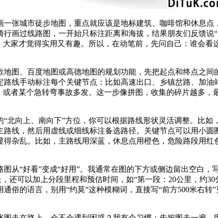
画一张城市徒步地图，重点就应该是地标建筑、咖啡馆和休息点
骑行画过线路图，一开始只标注距离和海拔，结果朋友们反馈说“
号，大家才觉得实用又有趣。所以，在动笔前，先问自己：谁会看
歌地图、百度地图或高德地图的规划功能，先把起点和终点之间
定路线手动标注每个关键节点：比如高速出口、乡镇岔路、加油
修，或者某个急转弯事故多发。这一步像拼图，收集的碎片越多，
的“北向上、南向下”方位，你可以根据路线形状灵活调整。比如
主路线，然后用虚线或细线标注备选路径。关键节点可以用小圆
显得杂乱。比如，主路线用深蓝，休息点用橙色，危险路段用红
图从“好看”变成“好用”。我通常在图的下方或侧边留出空白，
长，还可以加上分段里程和预估时间，如“第一段：20公里，约3
通俗的语言，别用“约莫”这种模糊词，直接写“前方500米右转
张图走在路上，会不会遇到困惑？我有个习惯：先按图走一遍，