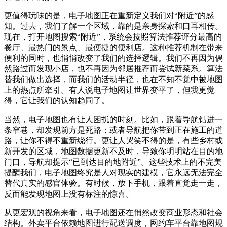
更值得玩味的是，电子地图正在重新定义我们对“附近”的感
知。过去，我们了解一个区域，靠的是亲身探索和口耳相传。
现在，打开地图搜索“附近”，系统会按照算法推荐评分最高的
餐厅、最热门的景点、最便捷的便利店。这种推荐机制在带来
便利的同时，也悄悄改变了我们的选择逻辑。我们不再因为偶
然路过而发现小店，也不再因为邻居推荐而尝试新菜系。算法
替我们做出选择，而我们的活动半径，也在不知不觉中被地图
上的热点所牵引。有人说电子地图让世界变平了，但我更觉
得，它让我们的认知趋同了。
当然，电子地图也有让人困扰的时刻。比如，跟着导航钻进一
条窄巷，却发现前方是死路；或者导航把你带到正在施工的道
路，让你不得不重新绕行。更让人哭笑不得的是，有些乡村或
新开发的区域，地图数据更新不及时，导致你明明站在目的地
门口，导航却提示“已到达目的地附近”。这些技术上的不完美
提醒我们，电子地图终究是人对现实的建模，它永远无法完全
替代真实的感官体验。有时候，放下手机，跟着直觉走一走，
反而能发现地图上没有标注的惊喜。
从更宏观的视角来看，电子地图还在悄然改变商业形态和社会
结构。外卖平台依赖地图进行配送调度，网约车平台靠地图规