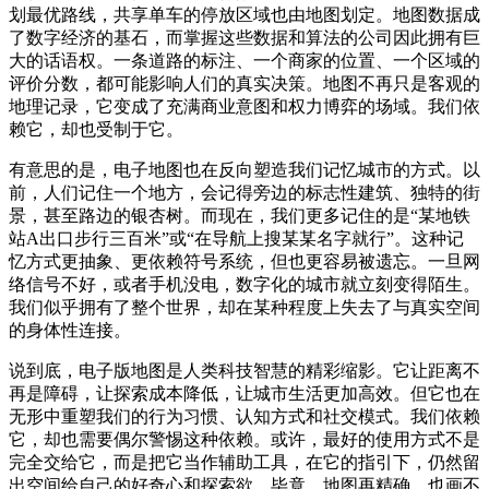
划最优路线，共享单车的停放区域也由地图划定。地图数据成
了数字经济的基石，而掌握这些数据和算法的公司因此拥有巨
大的话语权。一条道路的标注、一个商家的位置、一个区域的
评价分数，都可能影响人们的真实决策。地图不再只是客观的
地理记录，它变成了充满商业意图和权力博弈的场域。我们依
赖它，却也受制于它。
有意思的是，电子地图也在反向塑造我们记忆城市的方式。以
前，人们记住一个地方，会记得旁边的标志性建筑、独特的街
景，甚至路边的银杏树。而现在，我们更多记住的是“某地铁
站A出口步行三百米”或“在导航上搜某某名字就行”。这种记
忆方式更抽象、更依赖符号系统，但也更容易被遗忘。一旦网
络信号不好，或者手机没电，数字化的城市就立刻变得陌生。
我们似乎拥有了整个世界，却在某种程度上失去了与真实空间
的身体性连接。
说到底，电子版地图是人类科技智慧的精彩缩影。它让距离不
再是障碍，让探索成本降低，让城市生活更加高效。但它也在
无形中重塑我们的行为习惯、认知方式和社交模式。我们依赖
它，却也需要偶尔警惕这种依赖。或许，最好的使用方式不是
完全交给它，而是把它当作辅助工具，在它的指引下，仍然留
出空间给自己的好奇心和探索欲。毕竟，地图再精确，也画不