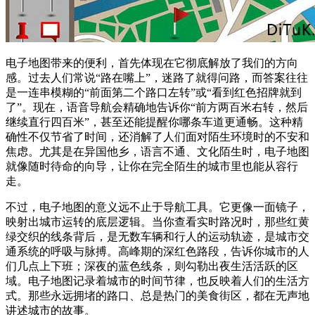
电子地图带来的便利，首先体现在它彻底解放了我们的方向
感。过去人们常说“路在嘴上”，迷路了就得问路，而答案往往
是一连串模糊的“前面第二个路口左转”或“看到红色招牌就到
了”。现在，语音导航会精确地告诉你“前方两百米右转，然后
继续直行四百米”，甚至还能提醒你哪条车道更通畅。这种精
确性不仅节省了时间，还消解了人们面对陌生环境时的不安和
焦虑。尤其是在异国他乡，语言不通、文化陌生时，电子地图
就像随时待命的向导，让你在完全陌生的城市里也能从容行
走。
不过，电子地图的意义远不止于导航工具。它更像一面镜子，
映射出城市运转的底层逻辑。当你查看实时路况时，那些红黄
绿交织的线条背后，是无数车辆和行人的运动轨迹，是城市交
通系统的呼吸与脉搏。高峰期的深红色路段，告诉你城市的人
们几点上下班；深夜的蓝色线条，则勾勒出夜生活活跃的区
域。电子地图记录着城市的时间节律，也反映着人们的生活方
式。那些永远拥堵的路口、总是热门的美食街区，都在无声地
讲述城市的故事。