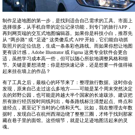
制作足迹地图的第一步，是找到适合自己需求的工具。市面上
选择很多，从手机自带的定位记录功能，到专门的旅行APP，
再到网页端的交互式地图编辑器。如果你是科技小白，推荐先
从 “两步路” 或 “足迹” 这类傻瓜式 APP 开始，它们能自动抓
取照片的定位信息，生成一条条彩色路线。而如果你想让地图
更有设计感，Adobe Illustrator 或 Figma 这类专业软件会更合
适，虽然学习成本高一些，但可以随心所欲地调整风格和细
节。关键是要想清楚：你是想快速记录，还是想要一件值得裱
起来挂在墙上的作品？
有了工具之后，最核心的环节来了：整理旅行数据。这时你会
发现，原来自己走过这么多地方——可能是某个周末突然决定
去的郊野公园，也可能是跨越大半个国家的长途跋涉。建议把
所有旅行经历按时间线列出，每条路线标注清楚起点、终点和
途经点，甚至记下当时的心情和天气。比如，我在整理去年数
据时，发现自己在杭州西湖边绕了整整三圈，才终于找到那家
藏在巷子里的面馆。这些细节，就是让足迹地图活起来的灵
魂。