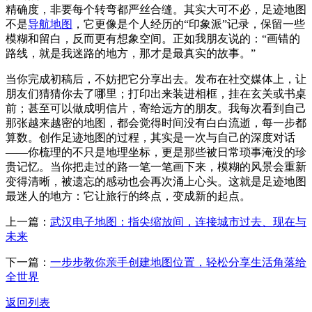
精确度，非要每个转弯都严丝合缝。其实大可不必，足迹地图
不是
导航地图
，它更像是个人经历的“印象派”记录，保留一些
模糊和留白，反而更有想象空间。正如我朋友说的：“画错的
路线，就是我迷路的地方，那才是最真实的故事。”
当你完成初稿后，不妨把它分享出去。发布在社交媒体上，让
朋友们猜猜你去了哪里；打印出来装进相框，挂在玄关或书桌
前；甚至可以做成明信片，寄给远方的朋友。我每次看到自己
那张越来越密的地图，都会觉得时间没有白白流逝，每一步都
算数。创作足迹地图的过程，其实是一次与自己的深度对话
——你梳理的不只是地理坐标，更是那些被日常琐事淹没的珍
贵记忆。当你把走过的路一笔一笔画下来，模糊的风景会重新
变得清晰，被遗忘的感动也会再次涌上心头。这就是足迹地图
最迷人的地方：它让旅行的终点，变成新的起点。
上一篇：
武汉电子地图：指尖缩放间，连接城市过去、现在与
未来
下一篇：
一步步教你亲手创建地图位置，轻松分享生活角落给
全世界
返回列表