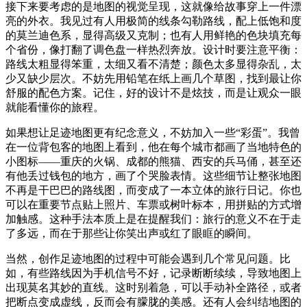
接下来要考虑的是地图的视觉呈现，这就像给故事穿上一件漂
亮的外衣。我见过有人用极简的线条勾勒路线，配上低饱和度
的莫兰迪色系，显得高级又克制；也有人用鲜艳的色块填充每
个省份，像打翻了调色盘一样热烈奔放。设计时要注意平衡：
路线太粗显得笨重，太细又看不清楚；颜色太多显得杂乱，太
少又缺少层次。不妨先用铅笔在纸上画几个草图，找到最让你
舒服的配色方案。记住，好的设计不是炫技，而是让观众一眼
就能看懂你的旅程。
如果想让足迹地图更有纪念意义，不妨加入一些“彩蛋”。我曾
在一位背包客的地图上看到，他在每个城市都画了当地特色的
小图标——重庆的火锅、成都的熊猫、西安的兵马俑，甚至还
有他丢过钱包的地方，画了个哭脸表情。这些细节让整张地图
不再是干巴巴的路线图，而变成了一本立体的旅行日记。你也
可以在重要节点贴上照片、车票或树叶标本，用拼贴的方式增
加触感。这种手法本质上是在提醒我们：旅行的意义不在于走
了多远，而在于那些让你笑出声或红了眼眶的瞬间。
当然，创作足迹地图的过程中可能会遇到几个常见问题。比
如，有些路线因为手机信号不好，记录断断续续，导致地图上
出现莫名其妙的直线。这时别着急，可以手动补全路径，或者
把断点变成虚线，反而会有朦胧的美感。还有人会纠结地图的