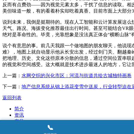
反而有点费劲——因为视觉元素太多，干扰了信息的读取。相
美但味道一般，有的看着朴实却吃着真香。目前市面上大部分3D
说到未来，我倒是挺期待的。现在人工智能和云计算发展这么快
天气、路况、海拔变化推荐最佳出行时间。甚至可能结合VR眼
绝对是革命性的。毕竟，光靠想象是没法真正体会“横断山脉”
说个有意思的事。前几天我跟一个做地图的朋友聊天，他说现在
难》，地图上就自动显示他从长安出发，经过剑门关、翻越秦岭
把地理、历史、文化这些原本分散的信息，通过空间位置串联
的视觉和空间感受。这大概就是技术进步最迷人的地方，它让
上一篇：
水网交织的兴化市区：河流与街道共绘古城独特画卷
下一篇：
地产信息系统从锦上添花变雪中送炭，行业转型迫在
返回列表
简介
资讯
产品
📞
案例
动态