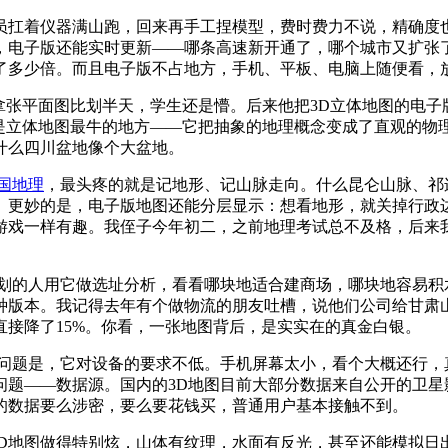
员扛着仪器满山跑，回来再手工捏模型，费时费力不说，精确度
，电子版还能实时更新——哪条高速新开通了，哪个城市又扩张
了多少倍。而且电子版不占地方，手机、平板、电脑上随便看，
拿张平面图比划半天，学生还是懵。后来他把3D立体地图的电
是立体地图最牛的地方——它把抽象的地理概念变成了直观的物理
什么四川盆地像个大盆地。
国地理
，最头疼的就是记地形、记山脉走向。什么昆仑山脉、祁
。更妙的是，电子版地图还能分层显示：想看地形，就关掉行政
戏一样有趣。我侄子今年初二，之前地理考试总不及格，后来我
规划的人用它做选址分析，看看哪块地适合建商场，哪块地容易积
种版本。我记得去年有个做物流的朋友吐槽，说他们公司给甘肃山
接降了15%。你看，一张地图背后，是实实在的真金白银。
的问题是，它对设备的要求不低。手机屏幕太小，看个大概还行，
问题——数据源。国内的3D地图目前大部分数据来自公开的卫星
的数据要么涉密，要么要花钱买，普通用户基本接触不到。
些3D地图做得特别炫，山体有纹理，水面有反光，甚至还能模拟