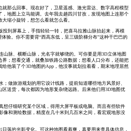
也就那么回事。现在好了，卫星遥感、激光雷达、数字高程模型
了，地图上立马能调。去年我去趟四川甘孜，发现地图上连那个
放大缩小旋转，想怎么看就怎么看。
子版投到屏幕上，手指轻轻一转，把喜马拉雅山脉抬起来，再模
体验。你不需要背“西高东低，呈三级阶梯分布”这种干巴巴的
连山脉、横断山脉，光名字就够绕的。可你要是用3D立体地图
边界；想看交通，就叠加铁路公路数据；想看人口分布，还能把
给他装了个3D地图的App，他没事就划拉着看，期末地理居然
水；做旅游规划的用它设计线路，提前知道哪些地方风景好、
区送货，每次都因为地形复杂绕远路。后来他们用3D地图优
真想仔细研究某个区域，得用大屏平板或电脑。而且有些软件
影像和测绘数据，精度在几十米到几百米之间，看宏观地形没
日出日落的光影变化。可这种地图看着爽，真要用来查具体信息，