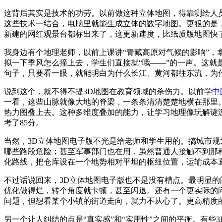
这背后其实是技术的功劳。以前做这种立体地图，得靠测绘人
这些技术一结合，电脑里就能生成立体的数字地图。更狠的是
新建的网红观景台都标出来了，这更新速度，比纸质版地图快
我身边有个地理老师，以前上课讲“青藏高原对气候的影响”，
拟一下季风怎么撞上去，学生们直接就“哦——”的一声。这就
句子，只要看一眼，就能明白为什么长江、黄河都往东流，为
说到这个，就不得不提3D地图在教育领域的杀伤力。以前学
中
一看，这些山脉就像大地的脊梁，一条条清清楚楚地横在那里
热力图叠上去。这种多维度叠加的能力，让学习地理像玩解谜游
考了85分。
当然，3D立体地图电子版不光是给老师和学生用的。搞城市
哪些路段危险；甚至军事部门也在用，虽然普通人接触不到那
化路线，把仓库设在一个地势相对平坦的枢纽位置，运输成本直
不过话说回来，3D立体地图电子版也不是没有槽点。最明显
优化做得烂，转个角度就卡顿，甚至闪退。还有一个更实际的
问题，但想看某个小镇的街道走向，就力不从心了。更高精度
另一个让人纠结的点是“真实感”和“实用性”之间的平衡。有