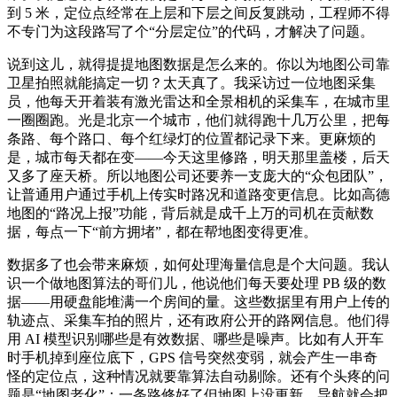
到 5 米，定位点经常在上层和下层之间反复跳动，工程师不得
不专门为这段路写了个“分层定位”的代码，才解决了问题。
说到这儿，就得提提地图数据是怎么来的。你以为地图公司靠
卫星拍照就能搞定一切？太天真了。我采访过一位地图采集
员，他每天开着装有激光雷达和全景相机的采集车，在城市里
一圈圈跑。光是北京一个城市，他们就得跑十几万公里，把每
条路、每个路口、每个红绿灯的位置都记录下来。更麻烦的
是，城市每天都在变——今天这里修路，明天那里盖楼，后天
又多了座天桥。所以地图公司还要养一支庞大的“众包团队”，
让普通用户通过手机上传实时路况和道路变更信息。比如高德
地图的“路况上报”功能，背后就是成千上万的司机在贡献数
据，每点一下“前方拥堵”，都在帮地图变得更准。
数据多了也会带来麻烦，如何处理海量信息是个大问题。我认
识一个做地图算法的哥们儿，他说他们每天要处理 PB 级的数
据——用硬盘能堆满一个房间的量。这些数据里有用户上传的
轨迹点、采集车拍的照片，还有政府公开的路网信息。他们得
用 AI 模型识别哪些是有效数据、哪些是噪声。比如有人开车
时手机掉到座位底下，GPS 信号突然变弱，就会产生一串奇
怪的定位点，这种情况就要靠算法自动剔除。还有个头疼的问
题是“地图老化”：一条路修好了但地图上没更新，导航就会把