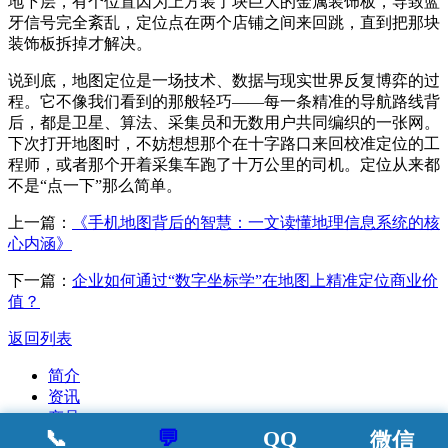
地下层，有个位置因为上方装了块巨大的金属装饰板，导致蓝
牙信号完全紊乱，定位点在两个店铺之间来回跳，直到把那块
装饰板拆掉才解决。
说到底，地图定位是一场技术、数据与现实世界反复博弈的过
程。它不像我们看到的那般轻巧——每一条精准的导航路线背
后，都是卫星、算法、采集员和无数用户共同编织的一张网。
下次打开地图时，不妨想想那个在十字路口来回校准定位的工
程师，或者那个开着采集车跑了十万公里的司机。定位从来都
不是“点一下”那么简单。
上一篇：
《手机地图背后的智慧：一文读懂地理信息系统的核
心内涵》
下一篇：
企业如何通过“数字坐标学”在地图上精准定位商业价
值？
返回列表
简介
资讯
产品
📞
💬
QQ
微信
案例