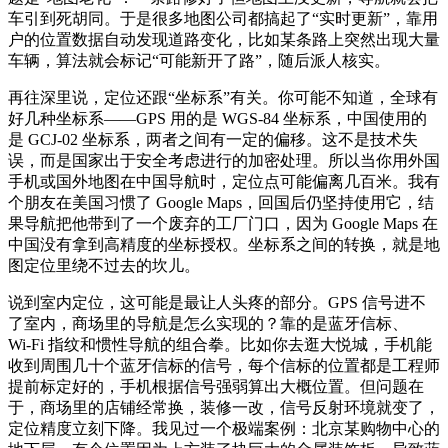
车引到死胡同。于是很多地图公司都搞起了“实时更新”，靠用
户的位置数据自动发现道路变化，比如某条路上突然出现大量
车辆，算法就会标记“可能新开了路”，随后派人核实。
再往深里说，定位还跟“坐标系”有关。你可能不知道，全球有
好几种坐标系——GPS 用的是 WGS‑84 坐标系，中国使用的
是 GCJ‑02 坐标系，两者之间有一定的偏移。这不是技术失
误，而是国家出于安全考虑进行的加密处理。所以当你用外国
手机或国外地图在中国导航时，定位点可能偏离几百米。我有
个朋友在美国习惯了 Google Maps，回国后仍坚持使用它，结
果导航把他带到了一个废弃的工厂门口，因为 Google Maps 在
中国没有拿到高精度的坐标授权。坐标系之间的转换，就是地
图定位里绕不过去的坎儿。
说到室内定位，这可能是最让人头疼的部分。GPS 信号进不
了室内，商场里的导航是怎么实现的？靠的是蓝牙信标、
Wi‑Fi 指纹和惯性导航的组合拳。比如你去逛大悦城，手机能
收到周围几十个蓝牙信标的信号，每个信标的位置都是工程师
提前标定好的，手机根据信号强弱算出大概位置。但问题在
于，商场里的店铺经常换，装修一改，信号反射环境就变了，
定位精度立刻下降。我见过一个极端案例：北京某购物中心的