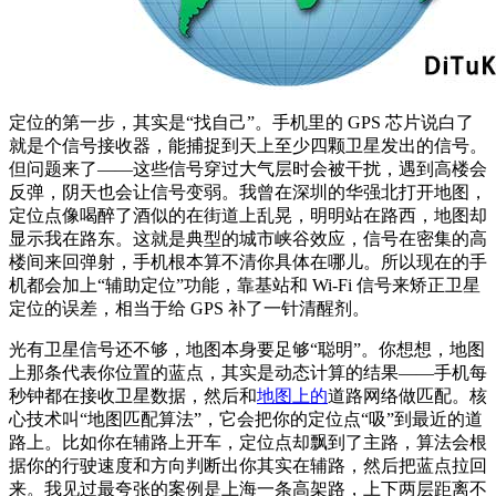
定位的第一步，其实是“找自己”。手机里的 GPS 芯片说白了
就是个信号接收器，能捕捉到天上至少四颗卫星发出的信号。
但问题来了——这些信号穿过大气层时会被干扰，遇到高楼会
反弹，阴天也会让信号变弱。我曾在深圳的华强北打开地图，
定位点像喝醉了酒似的在街道上乱晃，明明站在路西，地图却
显示我在路东。这就是典型的城市峡谷效应，信号在密集的高
楼间来回弹射，手机根本算不清你具体在哪儿。所以现在的手
机都会加上“辅助定位”功能，靠基站和 Wi‑Fi 信号来矫正卫星
定位的误差，相当于给 GPS 补了一针清醒剂。
光有卫星信号还不够，地图本身要足够“聪明”。你想想，地图
上那条代表你位置的蓝点，其实是动态计算的结果——手机每
秒钟都在接收卫星数据，然后和
地图上的
道路网络做匹配。核
心技术叫“地图匹配算法”，它会把你的定位点“吸”到最近的道
路上。比如你在辅路上开车，定位点却飘到了主路，算法会根
据你的行驶速度和方向判断出你其实在辅路，然后把蓝点拉回
来。我见过最夸张的案例是上海一条高架路，上下两层距离不