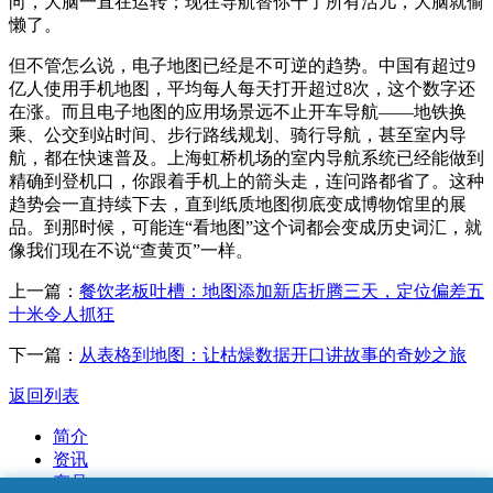
向，大脑一直在运转；现在导航替你干了所有活儿，大脑就偷
懒了。
但不管怎么说，电子地图已经是不可逆的趋势。中国有超过9
亿人使用手机地图，平均每人每天打开超过8次，这个数字还
在涨。而且电子地图的应用场景远不止开车导航——地铁换
乘、公交到站时间、步行路线规划、骑行导航，甚至室内导
航，都在快速普及。上海虹桥机场的室内导航系统已经能做到
精确到登机口，你跟着手机上的箭头走，连问路都省了。这种
趋势会一直持续下去，直到纸质地图彻底变成博物馆里的展
品。到那时候，可能连“看地图”这个词都会变成历史词汇，就
像我们现在不说“查黄页”一样。
上一篇：
餐饮老板吐槽：地图添加新店折腾三天，定位偏差五
十米令人抓狂
下一篇：
从表格到地图：让枯燥数据开口讲故事的奇妙之旅
返回列表
简介
资讯
产品