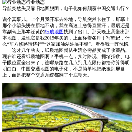
行业动态
导航突然失灵靠旧地图脱困，电子化如何颠覆中国交通出行？
说个真事儿。上个月我开车去外地，导航突然卡住了，屏幕上
那个小箭头愣在原地不动，我在高速上急得直冒汗，最后还是
靠副驾上那本泛黄的
纸质地图
找到了出口。那天晚上我翻出那
本地图，发现它是我2015年买的，上面标着各种手写笔记，什
么“前方修路请绕行”“这家加油站油品不错”。看得我一阵恍惚
——这才几年功夫，纸质地图就从生活必需品变成了收藏品。
现在谁还看纸质地图啊？手机一点，实时路况、拥堵指数、电
子眼位置全出来了，连哪条路在几点到几点限行都给你算得明
明白白。中国交通地图的电子化，不是简单地把纸搬到屏幕
上，而是把整个交通系统都翻了个底朝天。