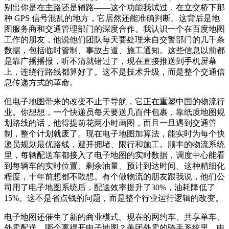
别出你是在主路还是辅路——这个功能我试过，在立交桥下那
种 GPS 信号混乱的地方，它居然还能准确判断。这背后是地
图服务商和交通管理部门的深度合作。我认识一个在百度地图
工作的朋友，他说他们团队每天要处理来自交警部门的几千条
数据，包括临时管制、事故占道、施工通知。这些信息以前都
是靠广播播报，听不清就错过了，现在直接推送到手机屏幕
上，连绕行路线都算好了。这不是技术升级，而是整个交通信
息传递方式的革命。
但电子地图带来的改变不止于导航，它正在重塑中国的物流行
业。你想想，一个快递员每天要送几百件包裹，靠纸质地图规
划路线的话，他得提前花两小时画图，而且一旦遇到交通管
制，整个计划就废了。现在电子地图加算法，能实时为每个快
递员规划最优路线，避开拥堵、限行和施工。顺丰的物流系统
里，每辆配送车都接入了电子地图的实时数据，调度中心能看
到每辆车的实时位置、剩余油量、预计到达时间。这种精细化
程度，十年前想都不敢想。有个做物流的朋友跟我说，他们公
司用了电子地图系统后，配送效率提升了30%，油耗降低了
15%。这不是省点钱的问题，而是整个行业运行逻辑的改变。
电子地图还催生了新的商业模式。现在的网约车、共享单车、
外卖配送，哪个离得开电子地图？美团外卖的骑手系统里，电