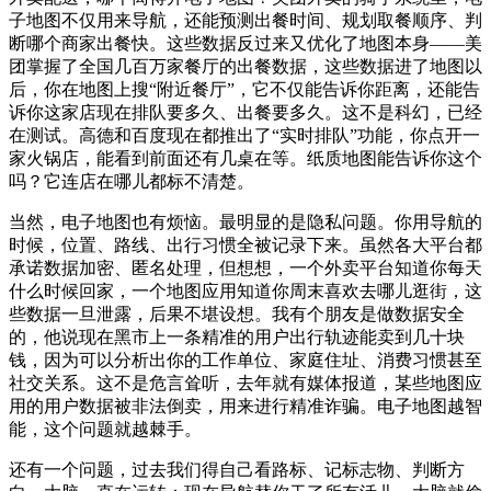
子地图不仅用来导航，还能预测出餐时间、规划取餐顺序、判
断哪个商家出餐快。这些数据反过来又优化了地图本身——美
团掌握了全国几百万家餐厅的出餐数据，这些数据进了地图以
后，你在地图上搜“附近餐厅”，它不仅能告诉你距离，还能告
诉你这家店现在排队要多久、出餐要多久。这不是科幻，已经
在测试。高德和百度现在都推出了“实时排队”功能，你点开一
家火锅店，能看到前面还有几桌在等。纸质地图能告诉你这个
吗？它连店在哪儿都标不清楚。
当然，电子地图也有烦恼。最明显的是隐私问题。你用导航的
时候，位置、路线、出行习惯全被记录下来。虽然各大平台都
承诺数据加密、匿名处理，但想想，一个外卖平台知道你每天
什么时候回家，一个地图应用知道你周末喜欢去哪儿逛街，这
些数据一旦泄露，后果不堪设想。我有个朋友是做数据安全
的，他说现在黑市上一条精准的用户出行轨迹能卖到几十块
钱，因为可以分析出你的工作单位、家庭住址、消费习惯甚至
社交关系。这不是危言耸听，去年就有媒体报道，某些地图应
用的用户数据被非法倒卖，用来进行精准诈骗。电子地图越智
能，这个问题就越棘手。
还有一个问题，过去我们得自己看路标、记标志物、判断方