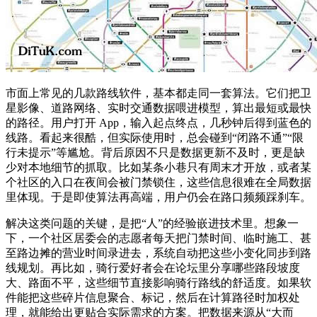
市面上常见的几款路线软件，基本都走同一套算法。它们把卫
星影像、道路网络、实时交通数据喂进模型，算出最短或最快
的路径。用户打开 App，输入起点终点，几秒钟后得到蓝色的
线路。看起来很酷，但实际使用时，总会碰到“闭路不通”“限
行未提示”等尴尬。背后原因不只是数据更新不及时，更是缺
少对本地细节的抓取。比如某条小巷只有周末才开放，或者某
个社区的入口在夜间会被门禁锁住，这些信息很难在全局数据
里体现。于是即使算法再高端，用户仍会在路口频频踩刹车。
解决这类问题的关键，是把“人”的经验嵌进技术里。想象一
下，一个社区居委会的志愿者每天把门禁时间、临时施工、甚
至路边摊的营业时间录进去，系统自动把这些小变化同步到路
线规划。再比如，骑行爱好者会在论坛里分享哪些路段坡度
大、路面不平，这些细节直接影响骑行路线的舒适度。如果软
件能把这些碎片信息聚合、标记，然后在计算路径时加权处
理，就能给出更贴合实际需求的方案。把数据来源从“大而