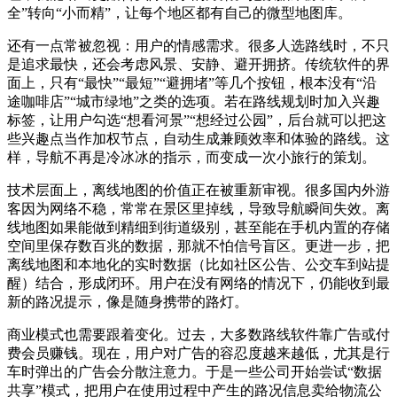
全”转向“小而精”，让每个地区都有自己的微型地图库。
还有一点常被忽视：用户的情感需求。很多人选路线时，不只
是追求最快，还会考虑风景、安静、避开拥挤。传统软件的界
面上，只有“最快”“最短”“避拥堵”等几个按钮，根本没有“沿
途咖啡店”“城市绿地”之类的选项。若在路线规划时加入兴趣
标签，让用户勾选“想看河景”“想经过公园”，后台就可以把这
些兴趣点当作加权节点，自动生成兼顾效率和体验的路线。这
样，导航不再是冷冰冰的指示，而变成一次小旅行的策划。
技术层面上，离线地图的价值正在被重新审视。很多国内外游
客因为网络不稳，常常在景区里掉线，导致导航瞬间失效。离
线地图如果能做到精细到街道级别，甚至能在手机内置的存储
空间里保存数百兆的数据，那就不怕信号盲区。更进一步，把
离线地图和本地化的实时数据（比如社区公告、公交车到站提
醒）结合，形成闭环。用户在没有网络的情况下，仍能收到最
新的路况提示，像是随身携带的路灯。
商业模式也需要跟着变化。过去，大多数路线软件靠广告或付
费会员赚钱。现在，用户对广告的容忍度越来越低，尤其是行
车时弹出的广告会分散注意力。于是一些公司开始尝试“数据
共享”模式，把用户在使用过程中产生的路况信息卖给物流公