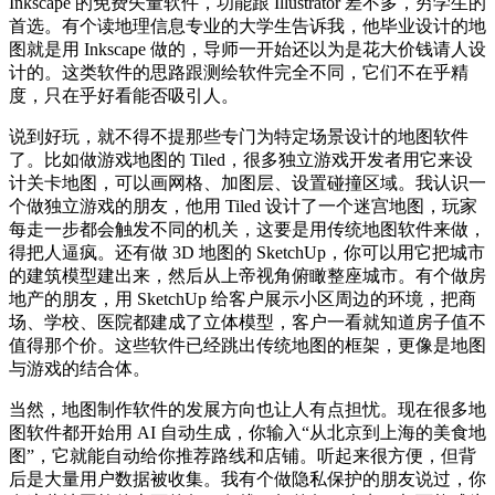
Inkscape 的免费矢量软件，功能跟 Illustrator 差不多，穷学生的
首选。有个读地理信息专业的大学生告诉我，他毕业设计的地
图就是用 Inkscape 做的，导师一开始还以为是花大价钱请人设
计的。这类软件的思路跟测绘软件完全不同，它们不在乎精
度，只在乎好看能否吸引人。
说到好玩，就不得不提那些专门为特定场景设计的地图软件
了。比如做游戏地图的 Tiled，很多独立游戏开发者用它来设
计关卡地图，可以画网格、加图层、设置碰撞区域。我认识一
个做独立游戏的朋友，他用 Tiled 设计了一个迷宫地图，玩家
每走一步都会触发不同的机关，这要是用传统地图软件来做，
得把人逼疯。还有做 3D 地图的 SketchUp，你可以用它把城市
的建筑模型建出来，然后从上帝视角俯瞰整座城市。有个做房
地产的朋友，用 SketchUp 给客户展示小区周边的环境，把商
场、学校、医院都建成了立体模型，客户一看就知道房子值不
值得那个价。这些软件已经跳出传统地图的框架，更像是地图
与游戏的结合体。
当然，地图制作软件的发展方向也让人有点担忧。现在很多地
图软件都开始用 AI 自动生成，你输入“从北京到上海的美食地
图”，它就能自动给你推荐路线和店铺。听起来很方便，但背
后是大量用户数据被收集。我有个做隐私保护的朋友说过，你