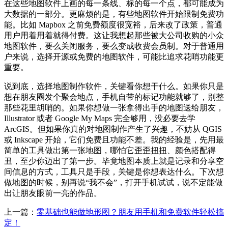
在这些地图软件上画的每一条线、标的每一个点，都可能成为
大数据的一部分。更麻烦的是，有些地图软件开始限制免费功
能。比如 Mapbox 之前免费额度很宽裕，后来改了政策，普通
用户用着用着就得付费。这让我想起那些被大公司收购的小众
地图软件，要么关闭服务，要么变成收费会员制。对于普通用
户来说，选择开源或免费的地图软件，可能比追求花哨功能更
重要。
说到底，选择地图制作软件，关键看你想干什么。如果你只是
想在朋友圈发个聚会地点，手机自带的标记功能就够了，别整
那些花里胡哨的。如果你想做一张拿得出手的地图送给朋友，
Illustrator 或者 Google My Maps 完全够用，没必要去学
ArcGIS。但如果你真的对地图制作产生了兴趣，不妨从 QGIS
或 Inkscape 开始，它们免费且功能不差。我的经验是，先用最
简单的工具做出第一张地图，哪怕它歪歪扭扭、颜色搭配得
丑，至少你迈出了第一步。毕竟地图本质上就是记录和分享空
间信息的方式，工具只是手段，关键是你想表达什么。下次想
做地图的时候，别再说“我不会”，打开手机试试，说不定能做
出让朋友眼前一亮的作品。
上一篇：
零基础也能做地形图？朋友用手机和免费软件轻松搞
定！