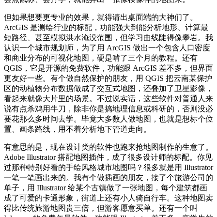
但如果想要更专业的效果，就得请出桌面端的大神们了。
ArcGIS 是测绘行业的标配，功能强大到能分析地形、计算最
短路径、甚至模拟洪水淹没范围，但学习曲线陡得像攀岩。我
认识一个城市规划师，为了用 ArcGIS 做出一个包含人口密度
和商业分布的可视化地图，硬是啃了三个月的教程。还有
QGIS，它是开源的免费软件，功能跟 ArcGIS 差不多，但界面
更友好一些。有个做自然保护的朋友，用 QGIS 把云南某保护
区的动植物分布数据做成了交互式地图，还叠加了卫星影像，
看起来就像大片里的场景。不过说实话，这些软件对普通人来
说有点杀鸡用牛刀，除非你是搞地理信息或科研的，否则没必
要花那么多时间去学。毕竟大多数人做地图，也就是想标个位
置、画条路线，用不着分析地下管道走向。
有意思的是，现在设计类的软件也跑来抢地图制作的生意了。
Adobe Illustrator 搭配地图插件，成了很多设计师的标配。你见
过那种特别好看的手绘风格城市地图吗？很多就是用 Illustrator
一笔一笔画出来的。我有个做插画的朋友，接了个旅游公司的
单子，用 Illustrator 给某个古镇做了一张地图，每个建筑都画
成了可爱的卡通形象，街道上还有小人骑自行车。这种地图卖
得比传统旅游地图贵三倍，但游客愿意买单。还有一个叫