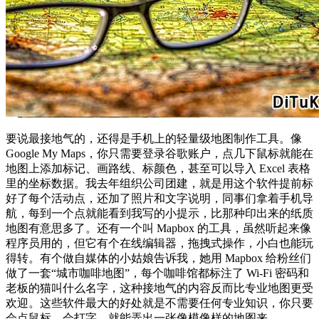
要说最接地气的，还得是手机上的轻量级地图制作工具。像
Google My Maps，你只需要登录谷歌账户，点几下鼠标就能在
地图上添加标记、画路线、标颜色，甚至可以导入 Excel 表格
里的坐标数据。我去年组织公司团建，就是用这个软件提前标
好了每个活动点，还加了照片和文字说明，同事们拿着手机导
航，每到一个点就能看到我写的小提示，比那种印出来的纸质
地图有意思多了。还有一个叫 Mapbox 的工具，虽然听起来像
程序员用的，但它有个在线编辑器，拖拽式操作，小白也能玩
得转。有个做自媒体的小姑娘告诉我，她用 Mapbox 给粉丝们
做了一套“城市咖啡地图”，每个咖啡馆都标注了 Wi‑Fi 密码和
老板的猫叫什么名字，这种接地气的内容反而比专业地图更受
欢迎。这些软件最大的好处就是不需要任何专业知识，你只要
会点鼠标、会打字，就能弄出一张像模像样的地图来。