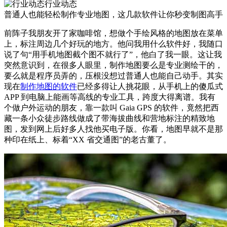
行业动态
普通人也能轻松制作专业地图，这几款软件让你秒变制图高手
前阵子我朋友开了家咖啡馆，想做个手绘风格的地图放在菜单
上，标注周边几个好玩的地方。他问我用什么软件好，我随口
说了句“用手机地图截个图不就行了”，他白了我一眼。这让我
突然意识到，在很多人眼里，制作地图要么是专业测绘干的，
要么就是程序员弄的，压根没想过普通人也能自己动手。其实
现在
制作地图的软件
已经多得让人挑花眼，从手机上的傻瓜式
APP 到电脑上能画等高线的专业工具，跨度大得离谱。我有
个做户外运动的朋友，靠一款叫 Gaia GPS 的软件，竟然把西
藏一条小众徒步路线做成了带海拔曲线和营地标注的精致地
图，发到网上后好多人找他买电子版。你看，地图早就不是那
种印在纸上、标着“XX 省交通图”的老古董了。