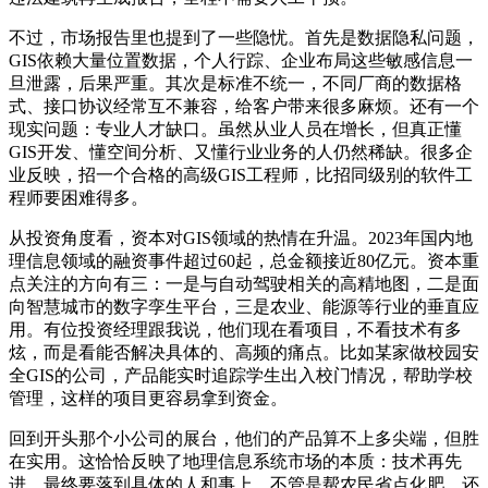
不过，市场报告里也提到了一些隐忧。首先是数据隐私问题，
GIS依赖大量位置数据，个人行踪、企业布局这些敏感信息一
旦泄露，后果严重。其次是标准不统一，不同厂商的数据格
式、接口协议经常互不兼容，给客户带来很多麻烦。还有一个
现实问题：专业人才缺口。虽然从业人员在增长，但真正懂
GIS开发、懂空间分析、又懂行业业务的人仍然稀缺。很多企
业反映，招一个合格的高级GIS工程师，比招同级别的软件工
程师要困难得多。
从投资角度看，资本对GIS领域的热情在升温。2023年国内地
理信息领域的融资事件超过60起，总金额接近80亿元。资本重
点关注的方向有三：一是与自动驾驶相关的高精地图，二是面
向智慧城市的数字孪生平台，三是农业、能源等行业的垂直应
用。有位投资经理跟我说，他们现在看项目，不看技术有多
炫，而是看能否解决具体的、高频的痛点。比如某家做校园安
全GIS的公司，产品能实时追踪学生出入校门情况，帮助学校
管理，这样的项目更容易拿到资金。
回到开头那个小公司的展台，他们的产品算不上多尖端，但胜
在实用。这恰恰反映了地理信息系统市场的本质：技术再先
进，最终要落到具体的人和事上。不管是帮农民省点化肥，还