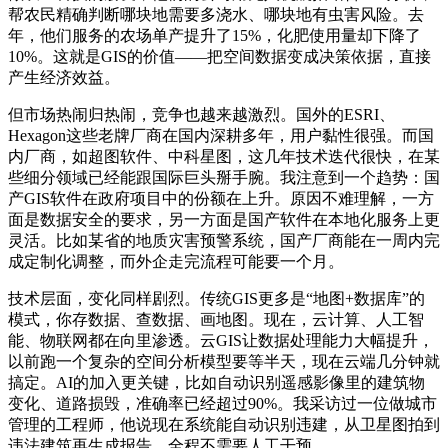
帮农民精确判断哪块地需要多浇水、哪块地有虫害风险。去
年，他们服务的农场单产提升了15%，化肥使用量却下降了
10%。这就是GIS的价值——把空间数据变成决策依据，直接
产生经济效益。
但市场热闹归热闹，竞争也越来越激烈。国外的ESRI、
Hexagon这些老牌厂商在国内深耕多年，用户黏性很强。而国
内厂商，如超图软件、中科星图，这几年技术迭代很快，在某
些细分领域已经能跟国际巨头掰手腕。我注意到一个趋势：国
产GIS软件在政府项目中的份额在上升。原因不难理解，一方
面是数据安全的要求，另一方面是国产软件在本地化服务上更
灵活。比如某省的地质灾害预警系统，国产厂商能在一周内完
成定制化调整，而外企走完流程可能要一个月。
技术层面，变化同样剧烈。传统GIS更多是“地图+数据库”的
模式，你存数据、查数据、画地图。现在，云计算、人工智
能、物联网都在向里渗透。云GIS让数据处理能力大幅提升，
以前跑一个复杂的空间分析模型要等半天，现在云端几分钟就
搞定。AI的加入更关键，比如自动识别遥感影像里的建筑物
变化、道路损毁，准确率已经超过90%。我采访过一位做城市
管理的工程师，他说现在系统能自动识别违建，从卫星图拍到
违法建筑再生成报告，全程不需要人工干预。