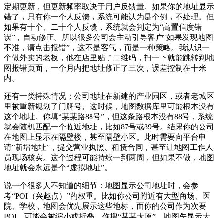
定期更新，但更新频率取决于用户反馈量。如果你的地址显示
错了，只有你一个人反馈，系统可能认为是个例，不处理。但
如果有十个、二十个人反馈，系统就会判定为“高置信度错
误”，自动修正。所以很多公司会主动引导客户“如果发现地图
不准，请点击报错”，这不是客气，而是一种策略。我认识一
个做外卖的老板，他在店里贴了二维码，扫一下就能跳转到地
图报错页面，一个月内把地址修正了三次，误差控制在十米
内。
还有一类特殊情况：公司地址在新建的产业园区，或者老城区
里被重新规划了门牌号。这时候，地图数据库里可能根本没有
这个地址。你填“某某路88号”，但这条路根本没有88号，系统
就会随机匹配一个临近地址，比如87号或89号。结果你的公司
在地图上显示在隔壁楼，甚至隔壁小区。此时需要向平台申
请“新增地址”，提交营业执照、租赁合同，甚至让地图工作人
员现场核实。这个过程可能持续一到两周，但如果不做，地图
地址就会永远是个“虚拟地址”。
说一个很多人不知道的细节：地图显示公司地址时，会参
考“POI（兴趣点）”的权重。比如你公司附近有大型商场、医
院、学校，地图会优先展示这些地标，而你的公司作为次要
POI，可能会被缩小或折叠。你搜“某某大厦”，地图先显示大