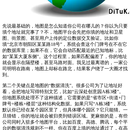
先说最基础的，地图是怎么知道你公司在哪儿的？你以为只要
填个地址就完事了？不，地图平台会先把你填的地址和卫星
图、街景图、甚至用户上传的定位数据交叉验证。比如你
填“北京市朝阳区某某路18号”，系统会查这个门牌号在不在它
的数据库里；如果不在，它会自动匹配最近的已知地标，比
如“某某大厦东侧”。这个过程里，如果匹配偏差了，你的地址
就会显示在隔壁楼，甚至马路对面。我见过最离谱的，一家公
司明明在路南，地图上却标在路北，结果客户绕了一大圈才找
到。
第二个关键点是地图的“数据清洗”。很多公司为了让地址好
看，会把地址写得特别文艺，比如“云深处创意园A栋3楼”。
但地图系统处理不了这种描述，它需要的是“省市区+街道+门
牌号+楼栋+楼层”这种结构化数据。如果只写“A栋3楼”，系统
默认你已经在某个园区里了，但具体哪个园区？它只能猜。一
旦猜错，你的地址就会被归类到错误区域。更麻烦的是，有些
公司同时入驻多个地图平台，比如百度、高德、腾讯，每个平
台的数据清洗规则不一样。你在百度上填的地址通过了，在高