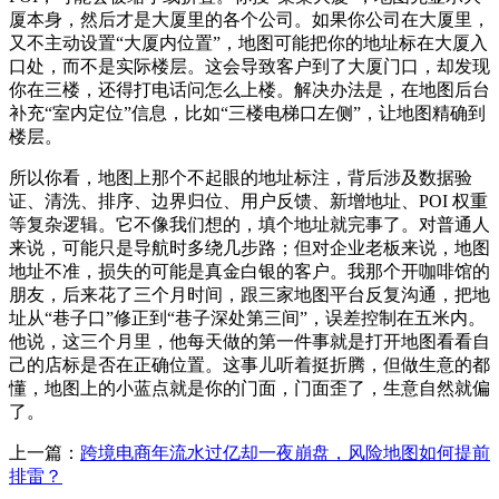
厦本身，然后才是大厦里的各个公司。如果你公司在大厦里，
又不主动设置“大厦内位置”，地图可能把你的地址标在大厦入
口处，而不是实际楼层。这会导致客户到了大厦门口，却发现
你在三楼，还得打电话问怎么上楼。解决办法是，在地图后台
补充“室内定位”信息，比如“三楼电梯口左侧”，让地图精确到
楼层。
所以你看，地图上那个不起眼的地址标注，背后涉及数据验
证、清洗、排序、边界归位、用户反馈、新增地址、POI 权重
等复杂逻辑。它不像我们想的，填个地址就完事了。对普通人
来说，可能只是导航时多绕几步路；但对企业老板来说，地图
地址不准，损失的可能是真金白银的客户。我那个开咖啡馆的
朋友，后来花了三个月时间，跟三家地图平台反复沟通，把地
址从“巷子口”修正到“巷子深处第三间”，误差控制在五米内。
他说，这三个月里，他每天做的第一件事就是打开地图看看自
己的店标是否在正确位置。这事儿听着挺折腾，但做生意的都
懂，地图上的小蓝点就是你的门面，门面歪了，生意自然就偏
了。
上一篇：
跨境电商年流水过亿却一夜崩盘，风险地图如何提前
排雷？