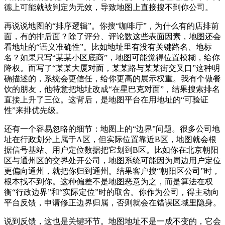
德上可能就被判定为无效，导致地图上直接搜不到你公司。
再说说地图的“排序逻辑”。你搜“咖啡厅”，为什么有的店排前
面，有的排后面？除了评分、评论数这些表面因素，地图还会
看地址的“语义准确性”。比如地址里有没有关键路名、地标
名？如果只写“某某小区底商”，地图可能觉得位置模糊，给你
降权。而写了“某某大厦对面，某某路与某某街交叉口”这种明
确描述的，系统会更信任，给你更高的展示权重。我有个做餐
饮的朋友，他特意把地址改成“在星巴克对面”，结果搜索排名
直接上升了三位。这背后，是地图平台在用地址的“可验证
性”来排优先级。
还有一个容易忽略的细节：地图上的“边界”问题。很多公司地
址在行政划分上属于A区，但实际位置靠近B区，地图就会根
据信号基站、用户定位数据把它划到B区。比如你在北京朝阳
区与通州区的交界处开公司，地图系统可能因为周边用户定位
更偏向通州，就把你归到通州。结果客户搜“朝阳区公司”时，
根本找不到你。这种偏差不是地图恶意为之，而是算法在权
衡“行政边界”和“实际定位”时的取舍。你作为公司，得主动向
平台反馈，申请修正边界归属，否则就会在错误区域里隐身。
说到反馈，这也是关键环节。地图地址不是一成不变的，它会