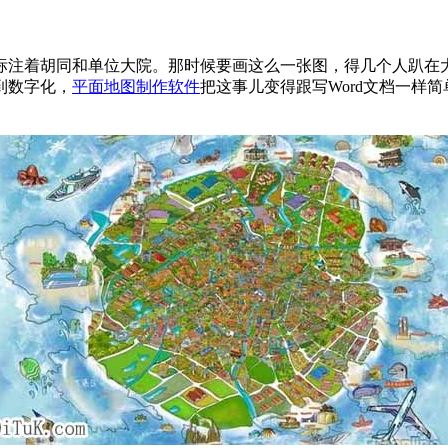
麻标注着胡同和单位大院。那时候要画这么一张图，得几个人趴
到数字化，
平面地图制作软件
把这事儿变得跟写Word文档一样