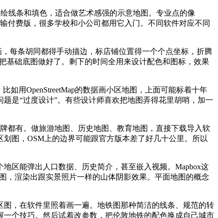
，全靠手绘线条和填色，适合做艺术感强的示意地图。专业点的像
能不输付费版，很多学校和小公司都用它入门。不同软件对应不同
or画，每条胡同都得手动描边，标店铺位置得一个个点坐标，折腾
就把基础底图做好了。剩下的时间全用来设计配色和图标，效果
OpenStreetMap的数据画小区地图，上面可能标着十年
题是“过度设计”。有些设计师喜欢把地图弄得花里胡哨，加一
线到公交站牌都有。做旅游地图、历史地图、教育地图，直接下载导入软
划图，OSM上的边界可能跟官方版本差了好几十公里。所以
区能弹出人口数据、历史简介，甚至嵌入视频。Mapbox这
地形图，渲染出跟实景照片一样的山体阴影效果。平面地图的概念
区图，在软件里照着画一遍。地铁图那种简洁的线条、规范的转
握一个技巧。然后试着改参数，把伦敦地铁的配色换成自己城市