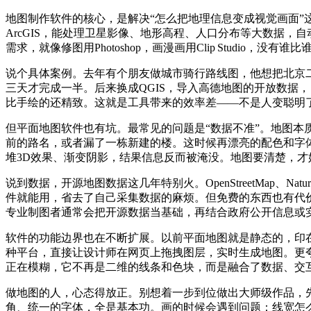
地图制作软件的核心，是解决“怎么把地理信息变成视觉画面”这个问
ArcGIS，能处理卫星影像、地形高程、人口分布等大数据，
需求，就像修图用Photoshop，画漫画用Clip Studio，
说个具体案例。去年有个朋友做城市骑行路线图，他想把北京二环
三天才完成一半。后来换成QGIS，导入高德地图的开放数据
比手绘的还精致。这就是工具带来的效率差——不是人变聪明
但平面地图软件也有坑。最常见的问题是“数据不准”。地图本质是
前的路名，或者漏了一栋新建的楼。这时候再漂亮的配色和字
堆3D效果、渐变阴影，结果信息反而被淹没。地图要清楚，才
说到数据，开源地图数据这几年特别火。OpenStreetMap、
件就能用，省去了自己采集数据的麻烦。但免费的东西也有代
专业制图者通常会把开源数据当基础，再结合政府公开信息或
软件的功能边界也在不断扩展。以前平面地图就是静态的，印在
种平台，直接让设计师在网页上拖拽图层，实时生成地图。更夸张
正在模糊，它不再是二维的线条和色块，而是融合了数据、交
做地图的人，心态得放正。别想着一步到位做出大师级作品，
角、统一的字体，全是基本功。画的时候会遇到问题：线宽怎