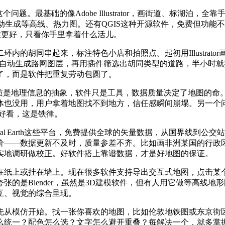
题。最基础的像Adobe Illustrator，画街道、标湖泊
自动生成等高线、热力图。还有QGIS这种开源软件，免费但功
没有谁比谁更好，只看你手里拿着什么活儿。
内的胡同串起来，标注特色小店和拍照点。起初用Illustrat
，自动生成路网图层，再用插件筛选出胡同类型的道路，半小时
了，而是软件把重复劳动包圆了。
地理信息的抽象，软件只是工具，数据质量决定了地图的命。比如用
体也没用，用户拿着地图找不到地方，信任感瞬间崩塌。另一个问
好看，这是铁律。
Natural Earth这些平台，免费提供全球的矢量数据，从国界
价——数据更新不及时，质量参差不齐。比如画非洲某国的行政区
实地调研做校正。好软件搭上靠谱数据，才是好地图的保证。
纸上或挂在墙上。现在很多软件支持导出交互式地图，点击某个地
的是Blender，虽然是3D建模软件，但有人用它做等高线
互、视觉的综合呈现。
先从模仿开始。找一张你喜欢的地图，比如伦敦地铁图或东京街
么统一？配色怎么选？文字怎么避开重叠？每解决一个，就多掌