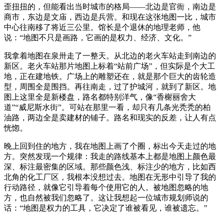
歪扭扭的，但能看出当时城市的格局——北边是官衙，南边是
商市，东边是文庙，西边是兵营。和现在这张地图一比，城市
中心往南移了将近三公里。馆长是个退休的地理老师，他
说：“地图不只是画路，它画的是权力、经济、文化。”
我拿着地图在泉卅走了一整天。从北边的老火车站走到南边的
新区。老火车站那片地图上标着“站前广场”，但实际是个大工
地，正在建地铁。广场上的雕塑还在，就是那个巨大的齿轮造
型，周围全是围挡。再往南走，过了护城河，就到了新区。地
图上这里全是新楼盘，路名都特别洋气，像“香榭丽舍大
道”“威尼斯水街”。可站在那里一看，却只有几条光秃秃的柏
油路，两边全是卖建材的铺子。路名和现实的反差，让人有点
恍惚。
晚上回到住的地方，我在地图上画了个圈，标出今天走过的地
方。突然发现一个规律：我走的路线基本上都是地图上颜色最
深、标注最密集的区域。那些颜色浅、标注少的地方，比如西
北角的化工厂区，我根本没想过去。地图在无形中引导了我的
行动路径，就像它引导着每个使用它的人。被地图忽略的地
方，也自然被我们忽略了。这让我想起一位城市规划师说的
话：“地图是权力的工具，它决定了谁被看见，谁被遗忘。”