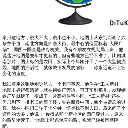
泉卅这地方，说大不大，说小也不小。地图上从东到西画了六
条主干道，南北方向是四条大街。最中心的位置标着“人民广
场”，周围一圈全是政府机关。我有个朋友在规划局上班，他
说这张地图是去年才更新的，但有些地方已经不准了。比如城
南那片，图上标的是农田，实际上今年刚开工了一个大型物流
园。地图的滞后性，就像城市发展的缩影——你永远追不上它
变化的速度。
我试着用这张地图导航去一个老同事家。他住在“工人新村”，
地图上标得很清楚，就在钢铁厂旁边。可开车到那儿，发现钢
铁厂早就拆了，变成了一片高档住宅小区。“工人新村”还在，
但只剩下一排老旧的筒子楼，夹在新楼中间，像个被遗忘的过
客。我在小区门口转了十分钟，愣是找不到入口。后来问了个
遛狗的大爷，他说：“你得从那个新小区的西门穿过去，原来
的路早堵死了。”地图上那条笔直的路，实际已经被围墙隔
断。