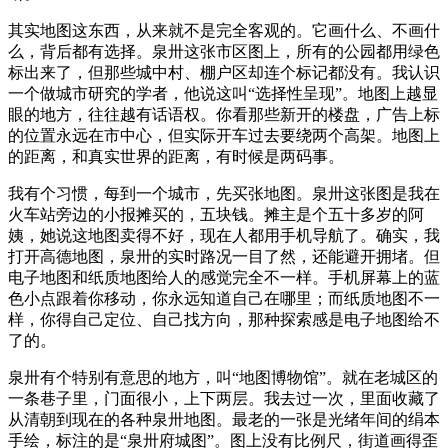
其实地图这东西，从来就不是完全客观的。它画什么、不画什
么，背后都有选择。泉卅这张市区图上，所有的公园都用绿色
标出来了，但那些城中村、棚户区却连个标记都没有。我认识
一个做城市研究的学者，他说这叫“选择性呈现”。地图上越显
眼的地方，往往越有话语权。你看那些新开的楼盘，广告上标
的位置永远在市中心，但实际开车过去要绕两个高架。地图上
的距离，和真实世界的距离，有时候是两码事。
我有个习惯，每到一个城市，先买张地图。泉卅这张图是我在
火车站旁边的小报摊买的，五块钱。摊主是个五十多岁的阿
姨，她说这地图卖得不好，现在人都用手机导航了。确实，我
打开高德地图，泉卅的实时路况一目了然，还能避开拥堵。但
电子地图和纸质地图给人的感觉完全不一样。手机屏幕上的蓝
色小点跟着你移动，你永远知道自己在哪里；而纸质地图不一
样，你得自己定位、自己找方向，那种探索感是电子地图给不
了的。
泉卅有个特别有意思的地方，叫“地图博物馆”。就在老城区的
一条巷子里，门面很小，上下两层。我去过一次，里面收藏了
从清朝到现在的各种泉卅地图。最老的一张是光绪年间的绢本
手绘，标注的是“泉卅府城图”。图上没有比例尺，街道画得歪