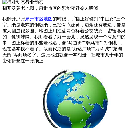
行业动态
翻开泛黄老地图，泉卅市区的繁华变迁令人唏嘘
我翻开那张
泉卅市区地图
的时候，手指正好碰到“中山路”三个
字。纸是老式的铜版纸，已经有点泛黄，边角还有卷边，像是
被人翻过很多遍。地图上用红蓝两色标着公交线路，密密麻麻
的，像蜘蛛网。我盯着看了好一会儿，忽然发现一个有意思的
事：图上标着的那些老地名，像“马道街”“骡马市”“打铜巷”，
现在基本找不着了。取而代之的是“万达广场”“万科城”“龙湖
天街”等商场名字。这张地图就像一本相册，把城市几十年的
变化折叠在一张纸上。