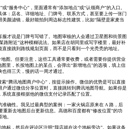
”或“服务中心”，里面通常有“添加地点”或“认领商户”的入口。
具体：店名、详细地址、门牌号、联系方式，甚至要上传一张门
用美颜滤镜，最好能拍到周边标志性建筑，比如“隔壁是家麦当
客服才说是门牌号写错了。地图审核的人会通过卫星图和街景图
某某路附近”这种模糊说法。如果店在胡同里或写字楼里，最好补
时才能直接跳到路线规划页面，而不是只看到一个光秃秃的地址。
个地图。但要注意，这些工具通常要收费，或者需要你提供营业
德地图里，长按地图上的某点，会弹出“新增地点”的选项，填上信
快也得三天，慢的话一周才通过。
索“腾讯地图商户中心”，按提示操作。微信的优势是可以直接
用户通过微信分享位置时，直接跳转到腾讯地图导航。如果你是
，系统直接根据他的微信支付记录匹配了位置。
准确性。我见过最典型的案例：一家火锅店原来在 A 路，后
要重新去地图后台更新信息。高德和百度都有“修改位置”的功
原地。
地标，然后在评论区注明“我店就在这个地标旁边”。如果这条