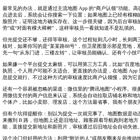
最常见的办法，就是通过主流地图 App 的“商户认领”功能。
点进去后，系统会让你搜索一下位置；如果地图上已经有模糊
脸照片，证明这地方确实存在。这一步很关键，因为后台审核
劳”或“对面有棵大樟树”，这样审核员一看就知道不是乱填的。
但光提交还不够，还得等审核。这个过程短则几小时，长则两
核对，如果你写的是“某某路88号”，但卫星图显示那是荒地
充一句“从东门进，三楼左转”，让审核员能确认。还有个小技巧
如果嫌一个平台提交太麻烦，可以用第三方工具，比如“百度地
执照，个人用户可能不太适合。更直接的办法是，在地图 App
息提交就行。不过这种方式的审核速度比商户认领慢，因为它
还有一个容易被忽略的渠道：微信里的“腾讯地图”小程序。很
用微信支付的商户信息来认证，系统会自动拉取店铺名称和地
个体户，比如小卖部、理发店，这个方法最省事。我有个朋友
但有个坑得提醒你：别以为提交一次就完事了。地图数据是动态
来搬到 B 路，但地图上还是旧地址。顾客跟着导航跑到老地
能，直接提交新地址和新照片，审核通过后旧地址会自动失效
说个冷门但好用的方法：利用“附近的人”或朋友圈来反向推动