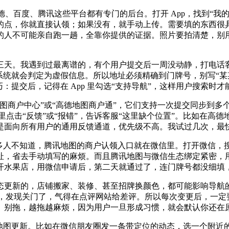
高德、百度、腾讯这些平台都有专门的后台。打开 App，找到“我的
的点，你就直接认领；如果没有，就手动上传。需要填的东西很
的人不可能亲自跑一趟，全靠你提供的证据。照片要拍清楚，别
三天。我遇到过最离谱的，有个用户提交后一周没动静，打电话
，系统就会判定为虚假信息。所以地址必须精确到门牌号，别写“
：提交后，记得在 App 里勾选“支持导航”，这样用户搜索
图商户中心”或“高德地图商户通”，它们支持一次提交同步到多
 里点击“反馈”或“报错”，告诉客服“这里缺个位置”。比如在高
是面向所有用户的通用反馈通道，优先级不高。我试过几次，最
多人不知道，腾讯地图的商户认领入口就在微信里。打开微信，搜
址，省去手动填写的麻烦。而且腾讯地图与微信生态绑定紧密，
开水果店，用微信申请后，第二天就通过了，连门牌号都没细填
更新的，店铺搬家、装修、甚至招牌换颜色，都可能影响导航的
方，发现关门了，气得在点评网站给差评。所以每次变更后，一定
。别拖，越拖越麻烦，因为用户一旦形成习惯，就会默认你还在
地图更新。比如在微信朋友圈发一条带定位的动态，选一个附近的