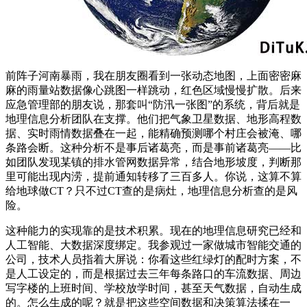
前阵子河南暴雨，我在朋友圈看到一张动态地图，上面密密麻
麻的雨量站数据像心跳图一样跳动，红色区域慢慢扩散。后来
应急管理部的朋友说，那套叫“防汛一张图”的系统，背后就是
地理信息分析团队在支撑。他们把气象卫星数据、地形高程数
据、实时雨情数据叠在一起，能精确预测哪个村庄会被淹、哪
条路会断。这种分析不是事后诸葛亮，而是事前诸葛亮——比
如团队发现某镇的排水管网数据异常，结合地形坡度，判断那
里可能出现内涝，提前通知转移了三百多人。你说，这算不算
给地球做CT？只不过CT查的是病灶，地理信息分析查的是风
险。
这种能力的实现靠的是技术积累。现在的地理信息研究已经和
人工智能、大数据深度绑定。我参观过一家做城市智能交通的
公司，技术人员指着大屏说：你看这些红绿灯的配时方案，不
是人工设定的，而是根据过去三年每条路口的车流数据、周边
写字楼的上班时间、学校放学时间，甚至天气数据，自动生成
的。怎么生成的呢？就是把这些空间数据和决策算法揉在一