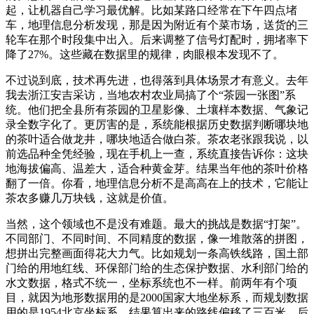
起，让机器自己学习最优解。比如某路口经常在下午四点堵
车，地理信息分析发现，那是因为附近有个菜市场，送货的三
轮车在那个时段集中出入。后来调整了信号灯配时，拥堵率下
降了27%。这些藏在数据里的规律，肉眼根本发现不了。
不过说到底，技术再先进，也得落到具体场景才有意义。去年
我去浙江安吉采访，当地农村农业局搞了个“茶园一张图”系
统。他们把全县所有茶园的卫星影像、土壤样本数据、气象记
录全数字化了。更厉害的是，系统能根据历史数据判断哪块地
的茶叶适合做龙井，哪块地适合做白茶。茶农老张跟我说，以
前选品种全凭经验，现在手机上一查，系统直接告诉你：这块
地海拔偏高、温差大，适合种黄金芽。结果当年他的茶叶价格
翻了一倍。你看，地理信息分析不是高高在上的技术，它能让
茶农多赚几万块钱，这就是价值。
当然，这个领域也不是没有难题。最大的挑战是数据“打架”。
不同部门、不同时间、不同精度的数据，像一堆散落的拼图，
想拼出完整画面得花大力气。比如规划一条高铁线路，国土部
门给的用地红线、环保部门给的生态保护数据、水利部门给的
水文数据，格式不统一，坐标系统也不一样。前两年有个项
目，就因为地形数据用的是2000国家大地坐标系，而规划数据
用的是1954北京坐标系，结果算出来的路线偏移了三百米。后