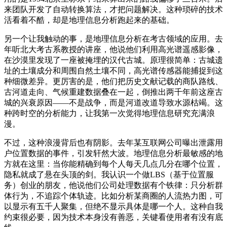
来团队开发了自动转换算法，才把问题解决。这种琐碎的技术
活看着不酷，却是地理信息分析跑起来的基础。
另一个让我触动的事，是地理信息分析在考古领域的应用。去
年听北大考古系教授的讲座，他说他们利用高光谱遥感影像，
在沙漠里发现了一座被掩埋的汉代古城。原理很简单：古城遗
址的土壤成分和周围自然土壤不同，高光谱传感器能捕捉到这
种细微差异。更厉害的是，他们把历史文献记载的商队路线、
古河道走向、气候重建数据叠在一起，倒推出两千年前这座古
城的兴衰原因——不是战争，而是河道改道导致水源枯竭。这
种跨时空的分析能力，让我第一次觉得地理信息研究充满浪
漫。
不过，这种浪漫背后也有阴影。去年某互联网公司曝出泄露用
户位置数据的事件，引发轩然大波。地理信息分析最敏感的地
方就在这里：当你能精确到每个人每天几点几分在哪个位置，
隐私就成了悬在头顶的剑。我认识一个做LBS（基于位置服
务）创业的朋友，他说他们公司处理数据有个铁律：只分析群
体行为，不追踪个体轨迹。比如分析某商圈的人流热力图，可
以显示有五千人聚集，但绝不显示具体是哪一个人。这种自我
约束很必要，因为技术本身没有善恶，关键看使用者有没有底