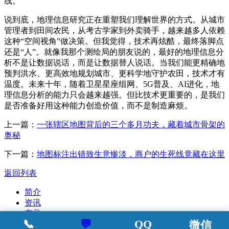
线。
说到底，地理信息研究正在重塑我们理解世界的方式。从城市
管理者到田间农民，从考古学家到外卖骑手，越来越多人依赖
这种“空间视角”做决策。但我觉得，技术再炫酷，最终落脚点
还是“人”。就像我那个测绘局的朋友说的，最好的地理信息分
析不是让数据说话，而是让数据替人说话。当我们能更精确地
预判洪水、更高效地规划城市、更科学地守护农田，技术才有
温度。未来十年，随着卫星星座组网、5G普及、AI进化，地
理信息分析的能力只会越来越强。但比技术更重要的，是我们
是否准备好用这种能力创造价值，而不是制造麻烦。
上一篇：
一张辖区地图背后的三个多月功夫，藏着城市骨架的
奥秘
下一篇：
地图标注出错致生意惨淡，商户的生死线竟藏在这里
返回列表
简介
资讯
产品
📞
💬
QQ
微信
案例