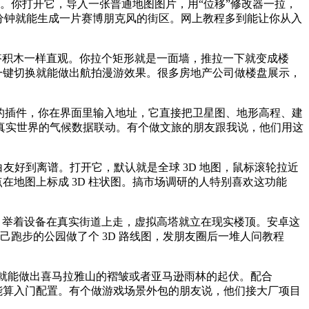
手腕。你打开它，导入一张普通地图图片，用“位移”修改器一拉，
分钟就能生成一片赛博朋克风的街区。网上教程多到能让你从入
逻辑跟搭积木一样直观。你拉个矩形就是一面墙，推拉一下就变成楼
一键切换就能做出航拍漫游效果。很多房地产公司做楼盘展示，
apbox” 的插件，你在界面里输入地址，它直接把卫星图、地形高程、建
真实世界的气候数据联动。有个做文旅的朋友跟我说，他们用这
友好到离谱。打开它，默认就是全球 3D 地图，鼠标滚轮拉近
点在地图上标成 3D 柱状图。搞市场调研的人特别喜欢这功能
 AR 模型，举着设备在真实街道上走，虚拟高塔就立在现实楼顶。安卓这
给自己跑步的公园做了个 3D 路线图，发朋友圈后一堆人问教程
点参数，就能做出喜马拉雅山的褶皱或者亚马逊雨林的起伏。配合
 显卡都只能算入门配置。有个做游戏场景外包的朋友说，他们接大厂项目