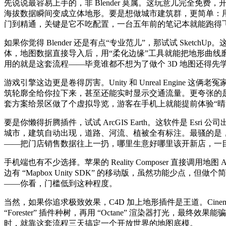
先说说最容易上手的，非 Blender 莫属。这玩意儿完全免
海拔数据瞬间变成立体地形。要是想做城市建筑群，更简单：
门到精通，关键是它不吃配置，一台五年前的笔记本就能跑得
如果你觉得 Blender 还是有点“专业范儿”，那试试 Sk
体，地图数据直接导入后，用“柔化边缘”工具就能把地形曲线
用的就是这套流程——毕竟谁都不想为了做个 3D 地图还得先
游戏引擎这边更是卷得厉害。Unity 和 Unreal Engine
筑轮廓全给你拉下来，甚至还能实时显示交通流量。更夸张的
套方案给景区做了个虚拟导览，游客在手机上就能提前体验“晴
要是你懒得折腾插件，试试 ArcGIS Earth。这软件是 Esri 
城市，建筑自动出现，道路、河流、植被全有标注。最骚的是，你
——把门店销售数据往上一扔，哪里生意好哪里该开新店，一
手机端也有不少选择。苹果的 Reality Composer 直接
边有 “Mapbox Unity SDK” 的移动版，虽然功能
——你看，门槛低到这种程度。
当然，如果你追求极致效果，C4D 加上地形插件是王道。Cinem
“Forester” 插件种树，再用 “Octane” 渲染器打
时，就靠这套流程三天搞定一个开放世界的地图底模。