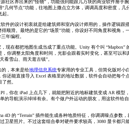
费，开源社区养出来的“怪物”，功能强到能跟几万块的商业软件掰
用“几何节点”功能，往地图上撒点立方体，调调高度和密度，几
飞起。
etchUp。这软件的设计初衷就是给建筑师和室内设计师用的，操作
磨得顺滑。最绝的是它的“场景”功能，你设好不同角度和视角，
学三年编程。
 这俩老冤家，现在都把地图生成当成了重点功能。Unity 有个叫 “M
是，你调整太阳角度和时间，光影会跟着实时变化，甚至可以和
天看雪山、雨天逛古镇”。
公司出的，本来是给
地理信息系统
专家用的专业工具，但简化版对小白
还能直接导入 Excel 表格里的地址数据，软件会自动把每个
目了然。
调用地图 API，你在 iPad 上点几下，就能把附近的地标建筑变成
少点，但做个简单的导航演示绰绰有余。有个做户外运动的朋友，用这软件
a 4D 的 “Terrain” 插件能生成各种地质特征，你调调噪
光，最终效果能骗过卫星照片。不过这套组合拳对硬件要求较高，3080