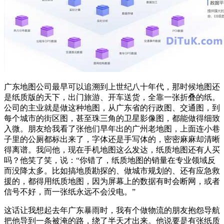
广东地图公司最早可以追溯到上世纪八十年代，那时候地图还
是纸质版的天下，出门旅游、开车送货，全靠一张折叠的纸。
公司的主业就是做这种地图，从广东省的行政图、交通图，到
每个城市的街区图，甚至珠三角的卫星影像图，都能做得细致
入微。朋友给我看了张他们早年出的广州老地图，上面连小巷
子里的公厕都标出来了，字体还是手写体的，密密麻麻却清晰
得离谱。我问他，现在手机地图这么发达，纸质地图还有人买
吗？他笑了笑，说：“你错了，纸质地图的销量在专业领域反
而没降太多。比如搞地质勘探的、做城市规划的、还有应急救
援的，都得用纸质地图，因为屏幕上的数据有时会断网，或者
信号不好，而一张纸永远不会没电。”
这话让我想起去年广东暴雨时，我有个做物流的朋友抱怨导航
把他导到一条被淹的路，绕了半天才出来。他说要是有张纸质