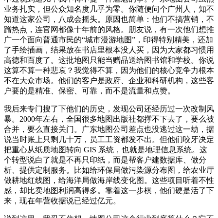
业务扎实，但公众知名度几乎为零。你随便问个广州人，知不
知道这家公司，八成会摇头。原因也简单：他们不搞营销，不
蹭热点，连官网都像十年前的风格。朋友说，有一次他们想推
广一个面向普通市民的“城市漫游地图”，印得特别精美，还加
了手绘插画，结果放在书店里根本没人买，因为大家都习惯用
高德和百度了。这批地图只能当赠品送给图书馆和学校。你说
这算不算一种悲哀？我觉得不算，因为他们的核心竞争力根本
不在大众市场。他们的客户是政府、企业和科研机构，这些客
户要的是精准、保密、可靠，而不是流量和点赞。
我后来专门搜了下他们的历史，发现公司还经历过一次改制风
暴。2000年左右，全国很多地图出版社都撑不下去了，要么被
合并，要么直接关门。广东地图公司差点也没逃过这一劫，据
说当时账上只剩几十万，员工工资都发不出。但他们咬牙决定
把重心从纸质地图转向 GIS 系统，也就是地理信息系统。这
个转型说白了就是不再只印纸，而是帮客户建数据库、做分
析、提供定制服务。比如给环保局做污染源分布图，给农业厅
做耕地红线图，给海洋局做海岸线变化图。这些项目听着不性
感，却比卖地图利润高得多。靠着这一步棋，他们硬是活了下
来，现在年营收据说已经过亿元。