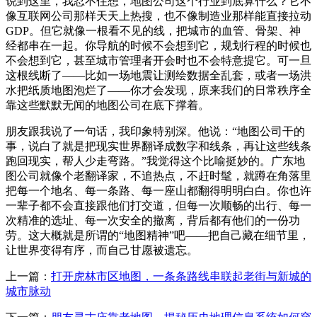
说到这里，我忍不住想，地图公司这个行业到底算什么？它不
像互联网公司那样天天上热搜，也不像制造业那样能直接拉动
GDP。但它就像一根看不见的线，把城市的血管、骨架、神
经都串在一起。你导航的时候不会想到它，规划行程的时候也
不会想到它，甚至城市管理者开会时也不会特意提它。可一旦
这根线断了——比如一场地震让测绘数据全乱套，或者一场洪
水把纸质地图泡烂了——你才会发现，原来我们的日常秩序全
靠这些默默无闻的地图公司在底下撑着。
朋友跟我说了一句话，我印象特别深。他说：“地图公司干的
事，说白了就是把现实世界翻译成数字和线条，再让这些线条
跑回现实，帮人少走弯路。”我觉得这个比喻挺妙的。广东地
图公司就像个老翻译家，不追热点，不赶时髦，就蹲在角落里
把每一个地名、每一条路、每一座山都翻得明明白白。你也许
一辈子都不会直接跟他们打交道，但每一次顺畅的出行、每一
次精准的选址、每一次安全的撤离，背后都有他们的一份功
劳。这大概就是所谓的“地图精神”吧——把自己藏在细节里，
让世界变得有序，而自己甘愿被遗忘。
上一篇：
打开虎林市区地图，一条条路线串联起老街与新城的
城市脉动