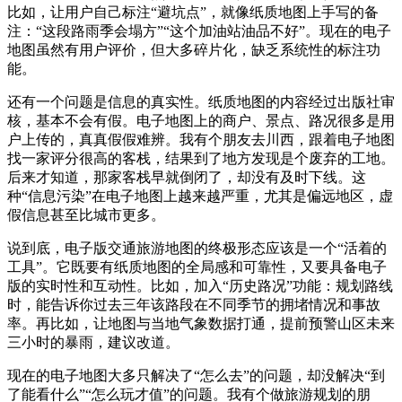
比如，让用户自己标注“避坑点”，就像纸质地图上手写的备
注：“这段路雨季会塌方”“这个加油站油品不好”。现在的电子
地图虽然有用户评价，但大多碎片化，缺乏系统性的标注功
能。
还有一个问题是信息的真实性。纸质地图的内容经过出版社审
核，基本不会有假。电子地图上的商户、景点、路况很多是用
户上传的，真真假假难辨。我有个朋友去川西，跟着电子地图
找一家评分很高的客栈，结果到了地方发现是个废弃的工地。
后来才知道，那家客栈早就倒闭了，却没有及时下线。这
种“信息污染”在电子地图上越来越严重，尤其是偏远地区，虚
假信息甚至比城市更多。
说到底，电子版交通旅游地图的终极形态应该是一个“活着的
工具”。它既要有纸质地图的全局感和可靠性，又要具备电子
版的实时性和互动性。比如，加入“历史路况”功能：规划路线
时，能告诉你过去三年该路段在不同季节的拥堵情况和事故
率。再比如，让地图与当地气象数据打通，提前预警山区未来
三小时的暴雨，建议改道。
现在的电子地图大多只解决了“怎么去”的问题，却没解决“到
了能看什么”“怎么玩才值”的问题。我有个做旅游规划的朋