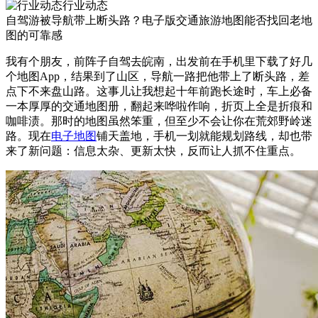
行业动态
自驾游被导航带上断头路？电子版交通旅游地图能否找回老地
图的可靠感
我有个朋友，前阵子自驾去皖南，出发前在手机里下载了好几
个地图App，结果到了山区，导航一路把他带上了断头路，差
点下不来盘山路。这事儿让我想起十年前跑长途时，车上必备
一本厚厚的交通地图册，翻起来哗啦作响，折页上全是折痕和
咖啡渍。那时的地图虽然笨重，但至少不会让你在荒郊野岭迷
路。现在
电子地图
铺天盖地，手机一划就能规划路线，却也带
来了新问题：信息太杂、更新太快，反而让人抓不住重点。