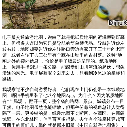
电子版交通旅游地图，说白了就是把纸质地图的逻辑搬到屏幕
上。但很多人误以为它只是导航的简单替代品。导航告诉你左
转右转，地图却要告诉你左转路口旁边有家开了三十年的老面
馆，或者右转下去三公里有个藏在山坳里的古村落。这种“地
图之外的额外信息”，恰恰是电子版最难呈现的。纸质地图
上，你用手指划过一条公路，能感受到山川河流的起伏，想象
沿途的风光。电子屏幕呢？划来划去，只看到冷冰冰的坐标和
路线。
我观察过不少自驾游爱好者，他们现在出门仍会带一本纸质地
图，哪怕手机里装了七八个地图App。为什么？因为纸质地图
有“全局观”。翻开一页，整个省的路网、景点、城镇分布一目
了然。电子地图虽然也能缩放，但那种俯瞰的视角总让人觉得
隔了一层。更关键的是，纸质地图不会断网。在藏区、在新疆
戈壁、在东北林区，信号盲区多得是。去年有个骑摩托穿越可
可西里的哥们儿，靠的就是那本旧版《中国自驾游地图集》，