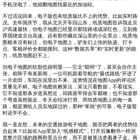
手机没电了，他就翻地图找最近的加油站。
不过话说回来，电子版也有纸质版比不上的优势。比如实时路
况。去年国庆节，我从北京开车回山东，纸质地图告诉我走京
沪高速最快，但电子地图已经显示那段路堵成深红色，立刻推
荐我绕道京台高速。还有那些藏在深山里的小众景点，纸质地
图根本没有标注，但电子地图上，驴友们上传的轨迹、打卡
点、客栈评价全都能搜到。这种“数据共享”和“实时更新”的能
力，纸质地图赶不上。
但电子地图的软肋也很明显——它太“聪明”了，甚至会自作主
张。前阵子有条新闻，一位司机跟着导航的“最优路线”开进了
一片农田，车陷在泥里出不来。这类情况在地图App的评论区
里屡见不鲜。电子地图依赖算法，算法只看数据，不看现实。
它不知道那条乡道虽然近，却路面窄得会车都难；也不知道那
个弯道虽然能走，冬天会结冰打滑。而纸质地图上的每一条
路，都是测绘人员实地踩过的，那种“笨拙”的可靠，电子版暂
时还学不会。
我一直在想，未来的交通旅游电子地图，能否把两者的优势结
合起来？比如在App里加入“纸感模式”，打开后像翻书一样浏
览整片区域的路网和景点分布，而不是被算法牵着鼻子走。再