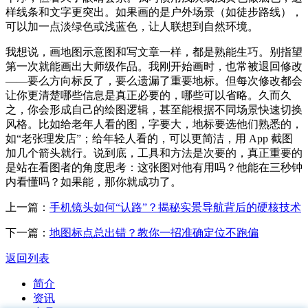
样线条和文字更突出。如果画的是户外场景（如徒步路线），
可以加一点淡绿色或浅蓝色，让人联想到自然环境。
我想说，画地图示意图和写文章一样，都是熟能生巧。别指望
第一次就能画出大师级作品。我刚开始画时，也常被退回修改
——要么方向标反了，要么遗漏了重要地标。但每次修改都会
让你更清楚哪些信息是真正必要的，哪些可以省略。久而久
之，你会形成自己的绘图逻辑，甚至能根据不同场景快速切换
风格。比如给老年人看的图，字要大，地标要选他们熟悉的，
如“老张理发店”；给年轻人看的，可以更简洁，用 App 截图
加几个箭头就行。说到底，工具和方法是次要的，真正重要的
是站在看图者的角度思考：这张图对他有用吗？他能在三秒钟
内看懂吗？如果能，那你就成功了。
上一篇：
手机镜头如何“认路”？揭秘实景导航背后的硬核技术
下一篇：
地图标点总出错？教你一招准确定位不跑偏
返回列表
简介
资讯