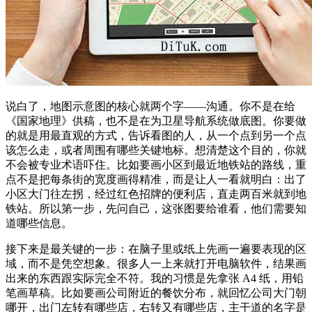
说白了，地图示意图的核心就两个字——沟通。你不是在给
《国家地理》供稿，也不是在为卫星导航系统做底图。你要做
的就是用最直观的方式，告诉看图的人，从一个点到另一个点
该怎么走，或者周围有哪些关键地标。想清楚这个目的，你就
不会被专业术语吓住。比如要画小区到最近地铁站的路线，重
点不是把每条街的宽度画得精准，而是让人一看就明白：出了
小区大门往左拐，经过红色招牌的便利店，直走两百米就到地
铁站。所以第一步，先问自己，这张图要给谁看，他们需要知
道哪些信息。
接下来是最关键的一步：在脑子里或纸上先画一遍要表现的区
域，而不是凭空想象。很多人一上来就打开电脑软件，结果画
出来的东西跟实际完全不符。我的习惯是先拿张 A4 纸，用铅
笔画草稿。比如要画公司附近的餐饮分布，就回忆公司大门朝
哪开，出门左转有哪些店，右转又有哪些店，主干道的名字是