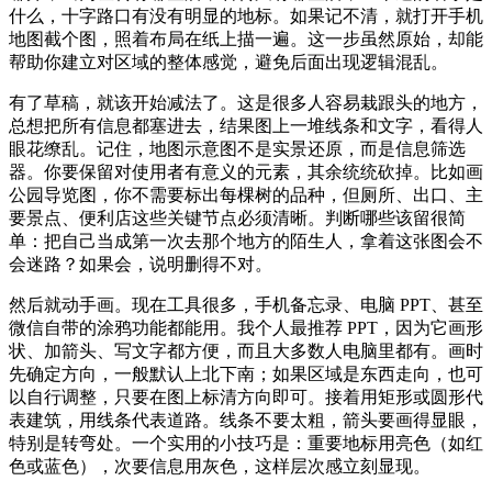
什么，十字路口有没有明显的地标。如果记不清，就打开手机
地图截个图，照着布局在纸上描一遍。这一步虽然原始，却能
帮助你建立对区域的整体感觉，避免后面出现逻辑混乱。
有了草稿，就该开始减法了。这是很多人容易栽跟头的地方，
总想把所有信息都塞进去，结果图上一堆线条和文字，看得人
眼花缭乱。记住，地图示意图不是实景还原，而是信息筛选
器。你要保留对使用者有意义的元素，其余统统砍掉。比如画
公园导览图，你不需要标出每棵树的品种，但厕所、出口、主
要景点、便利店这些关键节点必须清晰。判断哪些该留很简
单：把自己当成第一次去那个地方的陌生人，拿着这张图会不
会迷路？如果会，说明删得不对。
然后就动手画。现在工具很多，手机备忘录、电脑 PPT、甚至
微信自带的涂鸦功能都能用。我个人最推荐 PPT，因为它画形
状、加箭头、写文字都方便，而且大多数人电脑里都有。画时
先确定方向，一般默认上北下南；如果区域是东西走向，也可
以自行调整，只要在图上标清方向即可。接着用矩形或圆形代
表建筑，用线条代表道路。线条不要太粗，箭头要画得显眼，
特别是转弯处。一个实用的小技巧是：重要地标用亮色（如红
色或蓝色），次要信息用灰色，这样层次感立刻显现。