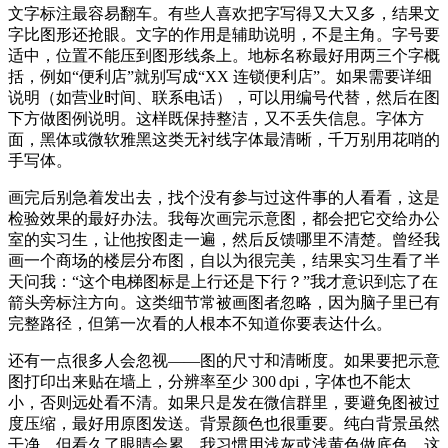
文字标注最容易翻车。有些人喜欢把字写得又大又多，结果文
字比图形还抢眼。文字的作用是辅助说明，不是主角。字号要
适中，位置不能压到图形线条上。地标名称最好用两三个字概
括，例如“便利店”就别写成“XX 连锁便利店”。如果需要详细
说明（如营业时间、联系电话），可以用编号代替，然后在图
下方做图例说明。这样既保持整洁，又不丢失信息。字体方
面，黑体或微软雅黑这类无衬线字体最清晰，千万别用花哨的
手写体。
画完后别急着发出去，找个没有参与过这件事的人看看，这是
检验效果的最好办法。我每次画完示意图，都会把它交给办公
室的实习生，让他按图走一遍，然后反馈哪里不清楚。曾经我
画一个商场的楼层分布图，自以为很完美，结果实习生看了半
天问我：“这个电梯图标是上行还是下行？”我才意识到忘了在
箭头旁标注方向。这类细节常被画图者忽略，因为脑子里已有
完整路径，但第一次看的人根本不知道你要表达什么。
还有一点很多人会忽视——图的尺寸和清晰度。如果要把示意
图打印出来贴在墙上，分辨率至少 300 dpi，字体也不能太
小，否则远处看不清。如果只是发在微信群里，要避免图被过
度压缩，最好用原图发送。背景颜色也很重要。纯白背景虽然
干净，但看久了眼睛会累。我习惯用浅灰或浅黄色做底色，这