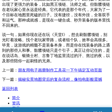
出现了更强力的装备，比如黑王项链、法师之戒。但骷髅项链
在老玩家心里永远是经典。它代表的是那个年代，大家为了一
个目标在地图里死磕的日子。没有捷径，没有外挂，全靠双手
和运气。那种成就感，是现在一键合成、秒升装备的版本里找
不回来的。
说一句，如果你现在还在玩《天堂Ⅰ》，想去刷骷髅项链，别
光盯着攻略。找个老玩家带路，或者组个队，效率会高很多。
毕竟，这游戏的精髓不是装备本身，而是你在找装备的路上遇
到的那些人和事。骷髅项链只是个引子，真正让你记住的，是
在说话岛、银骑士村、古鲁丁地监里流过的汗、熬过的夜，以
及那些陪你一起刷怪的兄弟。
上一篇：
朋友用电子画册制作工具花一下午搞定互动页面
下一篇：
揭秘实景地图背后的复杂流程，像拍电影般震撼
返回列表
简介
资讯
产品