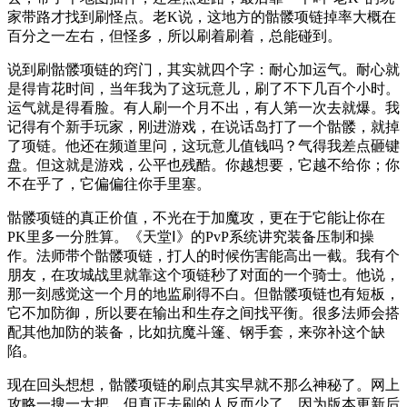
家带路才找到刷怪点。老K说，这地方的骷髅项链掉率大概在
百分之一左右，但怪多，所以刷着刷着，总能碰到。
说到刷骷髅项链的窍门，其实就四个字：耐心加运气。耐心就
是得肯花时间，当年我为了这玩意儿，刷了不下几百个小时。
运气就是得看脸。有人刷一个月不出，有人第一次去就爆。我
记得有个新手玩家，刚进游戏，在说话岛打了一个骷髅，就掉
了项链。他还在频道里问，这玩意儿值钱吗？气得我差点砸键
盘。但这就是游戏，公平也残酷。你越想要，它越不给你；你
不在乎了，它偏偏往你手里塞。
骷髅项链的真正价值，不光在于加魔攻，更在于它能让你在
PK里多一分胜算。《天堂Ⅰ》的PvP系统讲究装备压制和操
作。法师带个骷髅项链，打人的时候伤害能高出一截。我有个
朋友，在攻城战里就靠这个项链秒了对面的一个骑士。他说，
那一刻感觉这一个月的地监刷得不白。但骷髅项链也有短板，
它不加防御，所以要在输出和生存之间找平衡。很多法师会搭
配其他加防的装备，比如抗魔斗篷、钢手套，来弥补这个缺
陷。
现在回头想想，骷髅项链的刷点其实早就不那么神秘了。网上
攻略一搜一大把，但真正去刷的人反而少了。因为版本更新后