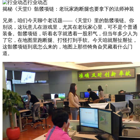
行业动态
揭秘《天堂Ⅰ》骷髅项链：老玩家跑断腿也要拿下的法师神装
兄弟，咱们今天聊个老话题——《天堂Ⅰ》里的骷髅项链。你
别说，这玩意儿在游戏里，尤其在老玩家心里，可不是个普通
装备。骷髅项链，听着名字就透着一股邪气，但当年多少人为
了它，在地图里跑断腿、打怪打到手软。今天咱就掰扯掰扯，
这骷髅项链到底怎么来的，地图上那些犄角旮旯藏着什么门
道。