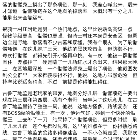
落的骷髅身上摸出了那条项链。那一刻，我差点喊出来。后来
才知道，骷髅项链在这个地图的掉落率，大概只有千分之几，
能刷出来全靠运气。
银骑士村庄附近是另一个热门地点。这里比说话岛高级一点，
怪物等级更高，骷髅也更强。银骑士村庄本身是安全区，但周
边全是野地，散落着不少古墓和废墟。我有个朋友，为了刷骷
髅项链，在这儿泡了三天。他练的黑妖攻击高，但防御不行。
每次打骷髅，都得先引开小怪再单挑。有一次，他被一群骷髅
围住，差点挂了，硬是嗑了十几瓶红水才杀出来。结果那天晚
上，在墓地最深处，一个骷髅法师身上爆出了项链。他截图发
到公会群里，大家都羡慕得不行。他说，这地方虽然危险，但
掉率比说话岛稍高。不过，前提是你得能扛得住。
古鲁丁地监是老玩家的噩梦。地图分好几层，骷髅项链主要出
现在第三层和第四层。我有个老哥，当年为了这玩意儿，在古
鲁丁地监里待了整整一周。他说，这地方怪多、路线复杂，还
有BOSS级的骷髅王。有一次，他运气好，碰到一个快死的骷
髅王，上去补了一刀，结果掉了个骷髅项链。但更多时候，刷
了几天几夜，连个毛都没见着。这里的难点在于，你得熟悉路
线。古鲁丁地监的岔路多得像迷宫，一不小心就走丢。我那次
去，带了个地图插件，还差点迷路，最后靠一个叫“老K”的玩