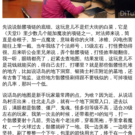
先说说骷髅项链的底细。这玩意儿不是烂大街的白菜，它是
《天堂Ⅰ》里少数几个能加魔攻的项链之一。对法师来说，简
直是命根子。加一点魔攻，意味着你的火球、冰锥、闪电伤害
能往上窜一截。当年我练了个法师号，15级左右，打怪费劲得
很。后来听公会里兄弟说，弄个骷髅项链，打怪效率能翻倍。
我一听，眼睛都亮了，赶紧去查地图。结果发现，这玩意儿不
是花钱就能买的，得自己去打。打哪里？就是那些骷髅怪扎堆
的地方，比如说话岛的地下洞窟、银骑士村庄附近的墓地，还
有古鲁丁地监。这些地方骷髅怪刷得跟不要钱似的，可掉项链
的几率，那叫一个低。
说话岛的地图是新手玩家最常蹲的点。为啥？因为近。从说话
岛村庄出来，往北走几步，就有一个地下洞窟入口。进去以
后，满眼都是骷髅、僵尸、鬼魂。怪多但等级不高，适合20级
左右的玩家。我第一次去的时候，还带着把+0的短弓，打一
个骷髅要射十几箭。旁边有个老法师，穿着黑袍，手里拿着魔
杖，一个火球过去，骷髅就碎了一地。我一边羡慕，一边咬牙
坚持。刷了整整一个下午，包里的箭快用光了，终于在一个角