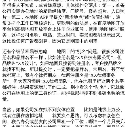
但很多人不知道，或者嫌麻烦。具体操作分两步：第一，准备
公司实际办公地址的精确经纬度、门牌号、楼栋照片、入口照
片；第二，在地图 APP 里提交“新增地点”或“位置纠错”，通
常 3–7 个工作日审核通过。更聪明的做法是，在百度地图开放
平台和高德地图开放平台上注册企业账号，使用“地图标注”服
务，这样公司名称、电话、营业时间、实景图都能显示出来。
这比投任何广告都划算，因为它是刚需中的刚需。
还有个细节容易被忽略——地图上的“别名”问题。很多公司注
册名和品牌名不一样，比如注册名是“XX科技有限公司”，但
品牌叫“XX设计”。如果地图只搜得到注册名，客户搜品牌名
就找不到你。所以提交时，一定要把品牌名、常用名、甚至简
称都写上。我有个律师朋友，律所注册名是“XX律师事务
所”，但大家习惯叫“XX律师团队”，他在地图里把这两个名字
都标注，结果案源增加了约二成。别小看这个“别名”，它就像
公司在地图上的第二身份证，能拦截那些搜不到准确名称的流
量。
当然，如果公司实在找不到实体位置——比如是纯线上办公、
或者注册在虚拟地址——就要换个思路。可以考虑在众创空
间、联合办公或朋友的公司里租一个工位，哪怕一个月只去几