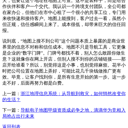
天，也要让这个地址在地图上可查。这不是装样子，而是给合
作伙伴和客户一个交代。我认识一个跨境支付团队，全公司都
在家办公，但他们在市中心租了一个很小的共享工位，专门用
来收快递和接待客户。地图上能搜到，客户过去一看，虽然小
但正规，信任感瞬间上来了。成本很低，却带来巨大的信任回
报。
说到底，“地图上搜不到公司”这个问题本质上暴露的是商业世
界里的信息不对称和信任成本。地图不只是导航工具，它更像
是企业的“数字门牌”。门牌号都找不着，别人怎么敢跟你做生
意？这就像你在网上开店，但别人搜不到你的店铺链接——那
店开给谁看？所以，别觉得这是小事，也别觉得麻烦。花半小
时把公司位置在地图上弄好，可能比花几千块钱做推广更有
效。毕竟，让客户找到你，是所有生意开始的第一步。这一步
走不好，后面再努力都是白费。
上一篇：
浙江地理信息系统：从导航到救灾，如何悄然改变你
的生活？
下一篇：
导航电子地图甲级资质成必争之地，滴滴华为竞相入
局抢占出行未来
返回列表