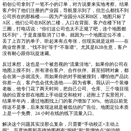
初创公司拿到了一笔不小的订单，对方说要来实地考察。结果
客户到了他们注册的产业园，导航显示到了，但怎么都找不到
公司所在的那栋楼——因为产业园分A区和B区，地图只标了
A区，他们公司在B区的二楼，入口在背面。客户在楼下转了
三圈，打电话说：“你们这公司也太不正规了吧，连个地图都
找不到”，于是直接取消了订单。就因为一个地图定位不准，
丢了上百万的单子。听起来有点夸张，但现实就是这样——在
商业世界里，“找不到”等于“不靠谱”。尤其是B2B生意，客户
没有耐心跟你玩捉迷藏。
反过来想，这也是一个被忽视的“流量洼地”。如果你的公司在
地图上搜不到，所有潜在客户、合作伙伴、甚至招聘对象，都
会在第一步就流失。而如果你的对手能被搜到，哪怕他产品比
你差一点，客户也会优先选他——因为省事。我认识一个装修
老板，他专门花了两天时间，把自己公司、仓库、三个项目现
场的位置全部在地图上手动提交和校对，还附上了实景照片。
结果半年内，通过地图找上门的客户增加了30%。他说以前觉
得这不是事，后来发现这就是被低估的广告位。地图定位本质
上是一个免费、24 小时在线的线下流量入口。
解决这个问题其实没那么复杂，只需要“手动校正+主动上
报”。百度地图和高德地图都有“报错”和“新增地点”的功能，