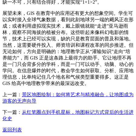
缺一不可，只有结合得好，才能实现“1+1>2”。
展望未来，GIS 在教育中的应用还有更大的想象空间。学生可
以实时接入全球气象数据，看到此刻地球另一端的飓风正在形
成；或者利用虚拟现实技术，戴上眼镜就能“走进”亚马逊雨
林，观察不同海拔的植被分布。这些听起来像科幻电影的情
节，技术上已经可以实现，缺的只是教育层面的普及和落地。
当然，这需要硬件投入、师资培训和课程改革的同步推进。但
无论如何，方向是明确的：地理教学正从“灌输知识”走向“培
养能力”，而 GIS 正是这条路上最得力的助手。它让地理不再
是一门只会背多分的学科，而是一门可以动手、动脑、动心的
学问。在信息爆炸的时代，教会学生如何获取、分析、应用地
理信息，比单纯记住几个地名和气候类型重要得多。这正是
GIS 给高中地理教学带来的最深远改变。
上一篇：
景区地图绘制：如何将艺术与精准融合，让地图成为
游客的无声向导
下一篇：
从红笔圈点到手机星标，地图标记方式背后的生活进
化史
返回列表