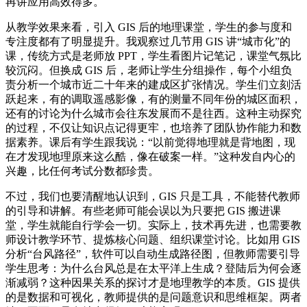
再讲应用高效得多。
从教学效果来看，引入 GIS 后的地理课堂，学生的参与度和
专注度都有了明显提升。我观察过几节用 GIS 讲“城市化”的
课，传统方式是老师放 PPT，学生看图片记笔记，课堂气氛比
较沉闷。但换成 GIS 后，老师让学生分组操作，每个小组负
责分析一个城市近二十年来的建成区扩张情况。学生们立刻活
跃起来，有的调取遥感影像，有的测量不同年份的城区面积，
还有的讨论为什么城市会往东发展而不是往西。这种主动探究
的过程，不仅让知识点记得更牢，也培养了团队协作能力和数
据素养。课后有学生跟我说：“以前觉得地理就是背地图，现
在才发现地理原来这么酷，像在破案一样。”这种发自内心的
兴趣，比任何考试分数都珍贵。
不过，我们也要清醒地认识到，GIS 只是工具，不能替代教师
的引导和讲解。有些老师可能会误以为只要把 GIS 搬进课
堂，学生就能自行学会一切。实际上，技术再先进，也需要教
师设计教学环节、提炼核心问题、组织课堂讨论。比如用 GIS
分析“台风路径”，软件可以自动生成路径图，但教师需要引导
学生思考：为什么台风总是在太平洋上生成？登陆后为何会逐
渐减弱？这种因果关系的探讨才是地理教学的本质。GIS 提供
的是数据和可视化，教师提供的是问题意识和思维框架。两者