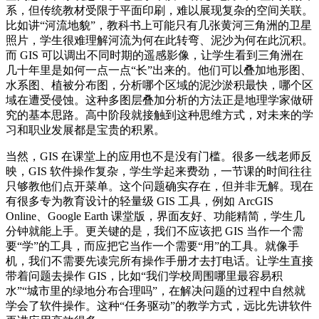
系，但传统教材受限于平面印刷，难以展现复杂的空间关联。
比如讲“河流地貌”，教科书上可能只有几张黄河三角洲的卫星
照片，学生很难理解河流为何在此转弯、泥沙为何在此沉积。
而 GIS 可以调出不同时期的遥感影像，让学生看到三角洲在
几十年里是如何一点一点“长”出来的。他们可以叠加地形图、
水系图、植被分布图，分析哪个区域的泥沙淤积最快，哪个区
域在遭受侵蚀。这种多图层叠加分析的方法正是地理学家做研
究的基本思路。高中阶段就接触到这种思维方式，对未来的学
习和职业发展都是宝贵的积累。
当然，GIS 在课堂上的应用也不是没有门槛。很多一线老师反
映，GIS 软件操作复杂，学生学起来费劲，一节课的时间往往
只够教他们点开菜单。这个问题确实存在，但并非无解。现在
有很多专为教育设计的轻量级 GIS 工具，例如 ArcGIS
Online、Google Earth 课堂版，界面友好、功能精简，学生几
分钟就能上手。更关键的是，我们不应该把 GIS 当作一个需
要“学”的工具，而应把它当作一个需要“用”的工具。就像手
机，我们不需要先读完所有操作手册才去打电话。让学生直接
带着问题去操作 GIS，比如“我们学校周围哪里最容易积
水”“城市里的绿地分布合理吗”，在解决问题的过程中自然就
学会了软件操作。这种“任务驱动”的教学方式，远比先讲软件