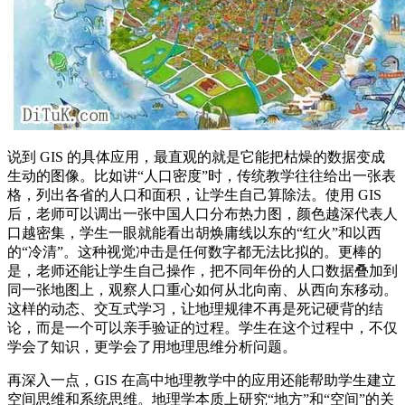
说到 GIS 的具体应用，最直观的就是它能把枯燥的数据变成
生动的图像。比如讲“人口密度”时，传统教学往往给出一张表
格，列出各省的人口和面积，让学生自己算除法。使用 GIS
后，老师可以调出一张中国人口分布热力图，颜色越深代表人
口越密集，学生一眼就能看出胡焕庸线以东的“红火”和以西
的“冷清”。这种视觉冲击是任何数字都无法比拟的。更棒的
是，老师还能让学生自己操作，把不同年份的人口数据叠加到
同一张地图上，观察人口重心如何从北向南、从西向东移动。
这样的动态、交互式学习，让地理规律不再是死记硬背的结
论，而是一个可以亲手验证的过程。学生在这个过程中，不仅
学会了知识，更学会了用地理思维分析问题。
再深入一点，GIS 在高中地理教学中的应用还能帮助学生建立
空间思维和系统思维。地理学本质上研究“地方”和“空间”的关