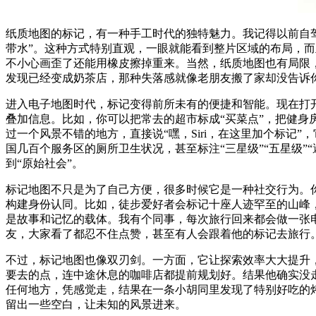
纸质地图的标记，有一种手工时代的独特魅力。我记得以前自驾
带水”。这种方式特别直观，一眼就能看到整片区域的布局，
不小心画歪了还能用橡皮擦掉重来。当然，纸质地图也有局限
发现已经变成奶茶店，那种失落感就像老朋友搬了家却没告诉
进入电子地图时代，标记变得前所未有的便捷和智能。现在打
叠加信息。比如，你可以把常去的超市标成“买菜点”，把健身
过一个风景不错的地方，直接说“嘿，Siri，在这里加个标记
国几百个服务区的厕所卫生状况，甚至标注“三星级”“五星级
到“原始社会”。
标记地图不只是为了自己方便，很多时候它是一种社交行为。
构建身份认同。比如，徒步爱好者会标记十座人迹罕至的山峰
是故事和记忆的载体。我有个同事，每次旅行回来都会做一张
友，大家看了都忍不住点赞，甚至有人会跟着他的标记去旅行
不过，标记地图也像双刃剑。一方面，它让探索效率大大提升
要去的点，连中途休息的咖啡店都提前规划好。结果他确实没
任何地方，凭感觉走，结果在一条小胡同里发现了特别好吃的
留出一些空白，让未知的风景进来。