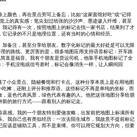
上颜色，再在景点旁写上备忘，比如“这家面馆好吃”或“记得
触觉上的真实感：笔尖划过纸张的沙沙声、墨迹渗入纤维，甚至
。我记得有一次，按照地图上的标记去找一家书店，结果到了才
，它记录的不只是地理位置，还有当时的心情和经历。
、加备注，甚至分享给朋友。数字化标记的最大好处是可以无限
最合理的路线。更厉害的是，很多地图应用支持语音标记：开车路
人来说简直是福音。我有个朋友是货运司机，他靠手机地图标记了全
软肋：手机没电或信号差时，标记会像消失一样，让人瞬间回
满了小众景点、隐秘餐馆和打卡点。这种分享本质上是在用地图
小吃摊，还附上评分和推荐语。这些标记不再是单纯的坐标，而
食，蓝色代表风景，绿色代表有趣的人。他把这张地图分享给朋
种新的旅行方式——跟着别人的标记走。
惊喜感。我的一个朋友特别爱做攻略，出发前把地图上标满所有
乐。我自己也有类似经历：一次去陌生城市，我故意不提前标记
记应该是辅助工具，而不是束缚。你可以用它规划大方向，但要