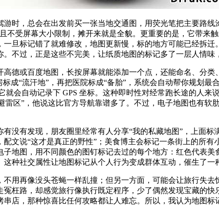
游时，总会在出发前买一张当地交通图，用荧光笔把主要路线涂
而且不受屏幕大小限制，摊开来就是全貌。更重要的是，它带来
，一旦标记错了就难修改，地图更新慢，标的地方可能已经拆迁
你。不过，正是这些不完美，让纸质地图的标记多了一层人情味
开高德或百度地图，长按屏幕就能添加一个点，还能命名、分类
房标成“流汗地”，再把医院标成“备胎”，系统会自动帮你规划
”，它就会自动记录下 GPS 坐标。这种即时性对经常跑长途的
”“避雷区”，他说这比官方导航靠谱多了。不过，电子地图也有
你有没有发现，朋友圈里经常有人分享“我的私藏地图”，上面标
，配文说“这才是真正的野性”；美食博主会标记一条街上的所有
电子地图，用不同颜色的图钉标记去过的每个地方：红色代表美
。这种社交属性让地图标记从个人行为变成群体互动，催生了一
，不用再像没头苍蝇一样乱撞；但另一方面，可能会让旅行失去
走冤枉路，却感觉旅行像执行既定程序，少了偶然发现宝藏的快
烤串店，那种惊喜比任何攻略都让人难忘。所以，我认为地图标