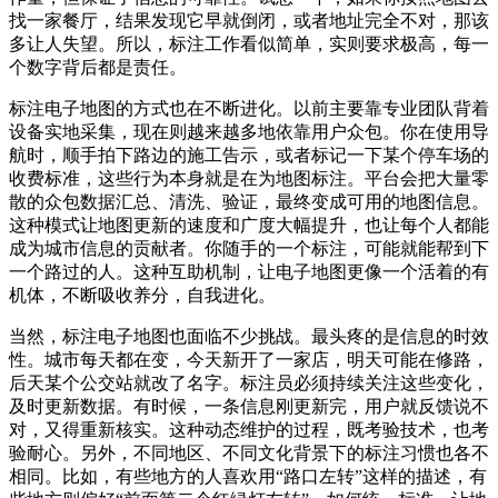
找一家餐厅，结果发现它早就倒闭，或者地址完全不对，那该
多让人失望。所以，标注工作看似简单，实则要求极高，每一
个数字背后都是责任。
标注电子地图的方式也在不断进化。以前主要靠专业团队背着
设备实地采集，现在则越来越多地依靠用户众包。你在使用导
航时，顺手拍下路边的施工告示，或者标记一下某个停车场的
收费标准，这些行为本身就是在为地图标注。平台会把大量零
散的众包数据汇总、清洗、验证，最终变成可用的地图信息。
这种模式让地图更新的速度和广度大幅提升，也让每个人都能
成为城市信息的贡献者。你随手的一个标注，可能就能帮到下
一个路过的人。这种互助机制，让电子地图更像一个活着的有
机体，不断吸收养分，自我进化。
当然，标注电子地图也面临不少挑战。最头疼的是信息的时效
性。城市每天都在变，今天新开了一家店，明天可能在修路，
后天某个公交站就改了名字。标注员必须持续关注这些变化，
及时更新数据。有时候，一条信息刚更新完，用户就反馈说不
对，又得重新核实。这种动态维护的过程，既考验技术，也考
验耐心。另外，不同地区、不同文化背景下的标注习惯也各不
相同。比如，有些地方的人喜欢用“路口左转”这样的描述，有