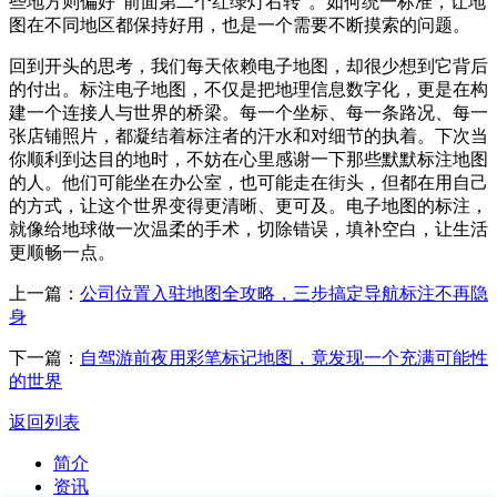
些地方则偏好“前面第二个红绿灯右转”。如何统一标准，让地
图在不同地区都保持好用，也是一个需要不断摸索的问题。
回到开头的思考，我们每天依赖电子地图，却很少想到它背后
的付出。标注电子地图，不仅是把地理信息数字化，更是在构
建一个连接人与世界的桥梁。每一个坐标、每一条路况、每一
张店铺照片，都凝结着标注者的汗水和对细节的执着。下次当
你顺利到达目的地时，不妨在心里感谢一下那些默默标注地图
的人。他们可能坐在办公室，也可能走在街头，但都在用自己
的方式，让这个世界变得更清晰、更可及。电子地图的标注，
就像给地球做一次温柔的手术，切除错误，填补空白，让生活
更顺畅一点。
上一篇：
公司位置入驻地图全攻略，三步搞定导航标注不再隐
身
下一篇：
自驾游前夜用彩笔标记地图，竟发现一个充满可能性
的世界
返回列表
简介
资讯