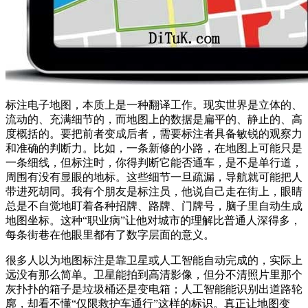
标注电子地图，本质上是一种翻译工作。现实世界是立体的、
流动的、充满细节的，而地图上的数据是扁平的、静止的、高
度概括的。要把前者变成后者，需要标注者具备敏锐的观察力
和准确的判断力。比如，一条新修的小路，在地图上可能只是
一条细线，但标注时，你得判断它能否通车，是不是单行道，
周围有没有显眼的地标。这些细节一旦疏漏，导航就可能把人
带进死胡同。我有个朋友是标注员，他说自己走在街上，眼睛
总是不自觉地盯着各种招牌、路牌、门牌号，脑子里自动生成
地图坐标。这种“职业病”让他对城市的理解比普通人深得多，
每条街巷在他眼里都有了数字层面的意义。
很多人以为地图标注是靠卫星或人工智能自动完成的，实际上
远没有那么简单。卫星能拍到高清影像，但分不清照片里那个
灰扑扑的箱子是垃圾桶还是变电箱；人工智能能识别出道路轮
廓，却看不懂“仅限救护车通行”这样的标识。真正让地图变