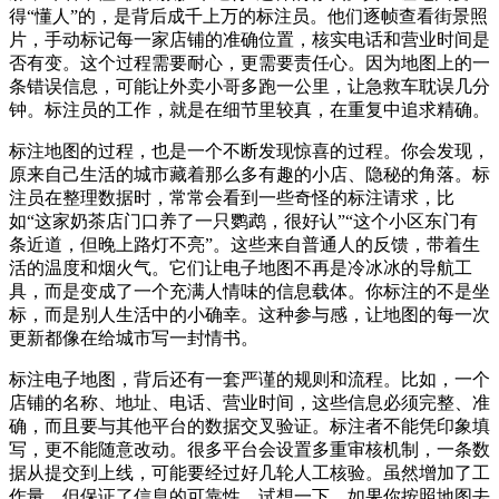
得“懂人”的，是背后成千上万的标注员。他们逐帧查看街景照
片，手动标记每一家店铺的准确位置，核实电话和营业时间是
否有变。这个过程需要耐心，更需要责任心。因为地图上的一
条错误信息，可能让外卖小哥多跑一公里，让急救车耽误几分
钟。标注员的工作，就是在细节里较真，在重复中追求精确。
标注地图的过程，也是一个不断发现惊喜的过程。你会发现，
原来自己生活的城市藏着那么多有趣的小店、隐秘的角落。标
注员在整理数据时，常常会看到一些奇怪的标注请求，比
如“这家奶茶店门口养了一只鹦鹉，很好认”“这个小区东门有
条近道，但晚上路灯不亮”。这些来自普通人的反馈，带着生
活的温度和烟火气。它们让电子地图不再是冷冰冰的导航工
具，而是变成了一个充满人情味的信息载体。你标注的不是坐
标，而是别人生活中的小确幸。这种参与感，让地图的每一次
更新都像在给城市写一封情书。
标注电子地图，背后还有一套严谨的规则和流程。比如，一个
店铺的名称、地址、电话、营业时间，这些信息必须完整、准
确，而且要与其他平台的数据交叉验证。标注者不能凭印象填
写，更不能随意改动。很多平台会设置多重审核机制，一条数
据从提交到上线，可能要经过好几轮人工核验。虽然增加了工
作量，但保证了信息的可靠性。试想一下，如果你按照地图去