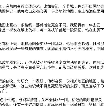
名，突然间变得立体起来。比如标记一个县城，你会不自觉地去
地图标记，他每次出差都会买一份当地的地图，晚上在酒店里用
地图上画出一条路线，那种感觉完全不同。我记得有一年去云
像是一棵长在纸上的树，每一条枝丫都是一段回忆。站在山脚下
方都标上去，那样地图会变成一团乱麻。你得学会筛选，挑出那
标记时发现一些有趣的细节，比如两个看似不相关的地方，中间
纸质地图标记，让你从被动的接收者变成主动的创造者。你可以
画星号，甚至在空白处写几行小字，记录自己的感受。这种创造
醒的秘诀。每研究一个课题，他都会买一份相关地区的地图，然
上的标记时，这些知识就不再是死记硬背的东西，而是变成了你
告白。
彩色中性笔，既能写清楚，又不会糊成一团。标记的顺序也很关
的余地。还有一个好习惯是，在标记时顺手记录日期，这样回看