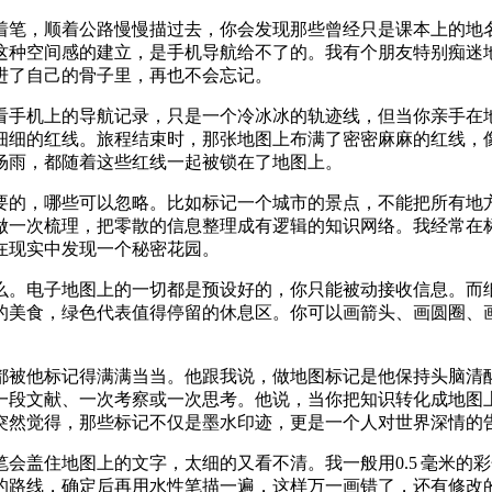
着笔，顺着公路慢慢描过去，你会发现那些曾经只是课本上的地
这种空间感的建立，是手机导航给不了的。我有个朋友特别痴迷
进了自己的骨子里，再也不会忘记。
看手机上的导航记录，只是一个冷冰冰的轨迹线，但当你亲手在
细细的红线。旅程结束时，那张地图上布满了密密麻麻的红线，
场雨，都随着这些红线一起被锁在了地图上。
要的，哪些可以忽略。比如标记一个城市的景点，不能把所有地
做一次梳理，把零散的信息整理成有逻辑的知识网络。我经常在
在现实中发现一个秘密花园。
么。电子地图上的一切都是预设好的，你只能被动接收信息。而
的美食，绿色代表值得停留的休息区。你可以画箭头、画圆圈、
都被他标记得满满当当。他跟我说，做地图标记是他保持头脑清
一段文献、一次考察或一次思考。他说，当你把知识转化成地图
突然觉得，那些标记不仅是墨水印迹，更是一个人对世界深情的
会盖住地图上的文字，太细的又看不清。我一般用0.5 毫米的
的路线，确定后再用水性笔描一遍，这样万一画错了，还有修改