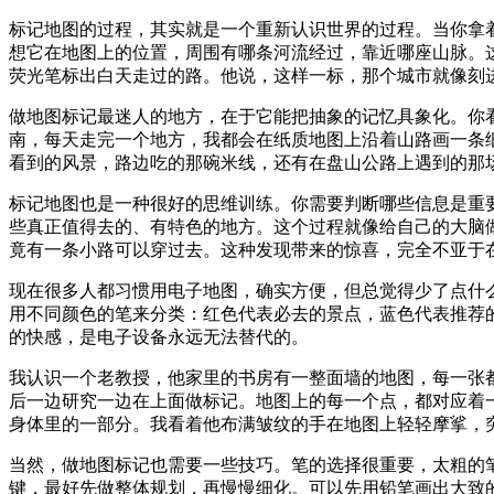
标记地图的过程，其实就是一个重新认识世界的过程。当你拿
想它在地图上的位置，周围有哪条河流经过，靠近哪座山脉。
荧光笔标出白天走过的路。他说，这样一标，那个城市就像刻
做地图标记最迷人的地方，在于它能把抽象的记忆具象化。你
南，每天走完一个地方，我都会在纸质地图上沿着山路画一条
看到的风景，路边吃的那碗米线，还有在盘山公路上遇到的那
标记地图也是一种很好的思维训练。你需要判断哪些信息是重
些真正值得去的、有特色的地方。这个过程就像给自己的大脑
竟有一条小路可以穿过去。这种发现带来的惊喜，完全不亚于
现在很多人都习惯用电子地图，确实方便，但总觉得少了点什
用不同颜色的笔来分类：红色代表必去的景点，蓝色代表推荐
的快感，是电子设备永远无法替代的。
我认识一个老教授，他家里的书房有一整面墙的地图，每一张
后一边研究一边在上面做标记。地图上的每一个点，都对应着
身体里的一部分。我看着他布满皱纹的手在地图上轻轻摩挲，
当然，做地图标记也需要一些技巧。笔的选择很重要，太粗的笔
键，最好先做整体规划，再慢慢细化。可以先用铅笔画出大致